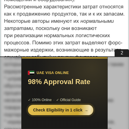
Рассмотренные характеристики затрат относятся
как к продвижению продуктов, так и к их запасам.
Некоторые авторы именуют их
нормальными
затратами
, поскольку они возникают
при реализации нормальных логистических
процессов. Помимо этих затрат выделяют форс-
мажорные издержки, возникающие в результате
1
случайных событий и других факторов,
которые трудно предвидеть. В частности, к таким
издержкам относятся:
* штрафы и прочие аналогичные платежи,
обусловленные сбоями в логистических
процессах, например, штрафы за
несвоевременные поставки, за повреждение
товара в процессе транс-
портировки;
* издержки, связанные со старением запасов,