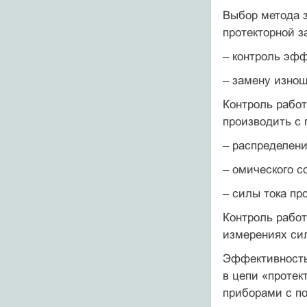
Выбор метода 
протекторной 
– контроль эфф
– замену изнош
Контроль работ
производить с
– распределени
– омического с
– силы тока пр
Контроль работ
измерениях сил
Эффективность
в цепи «протек
приборами с п