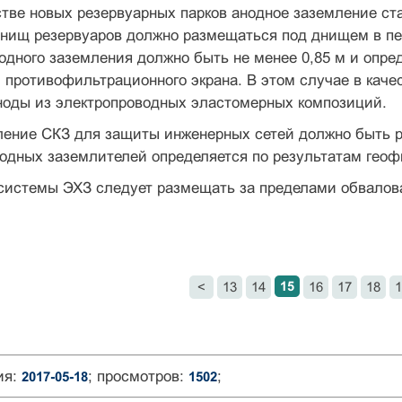
стве новых резервуарных парков анодное заземление с
нищ резервуаров должно размещаться под днищем в пе
одного заземления должно быть не менее 0,85 м и опре
противофильтрационного экрана. В этом случае в кач
ноды из электропроводных эластомерных композиций.
ление СКЗ для защиты инженерных сетей должно быть р
одных заземлителей определяется по результатам геоф
системы ЭХЗ следует размещать за пределами обвалова
15
<
13
14
16
17
18
1
ия:
; просмотров:
;
2017-05-18
1502