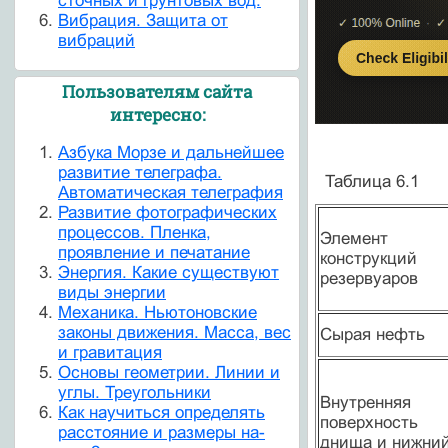
сточных и грунтовых вод.
Вибрация. Защита от
вибраций
Пользователям сайта
интересно:
Азбука Морзе и дальнейшее
развитие телеграфа.
Таблица 6.1
Автоматическая телеграфия
Развитие фотографических
процессов. Пленка,
Элемент
проявление и печатание
конструкций
Энергия. Какие существуют
резервуаров
виды энергии
Механика. Ньютоновские
законы движения. Масса, вес
Сырая нефть
и гравитация
Основы геометрии. Линии и
углы. Треугольники
Внутренняя
Как научиться определять
поверхность
расстояние и размеры на-
днища и нижни