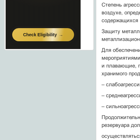
Степень агресс
воздухе, опре
содержащихся в
Защиту металл
металлизацион
Для обеспечени
мероприятиями
и плавающие, п
хранимого прод
– слабоагресси
– среднеагресси
– сильноагресс
Продолжительно
резервуара до
осуществляться