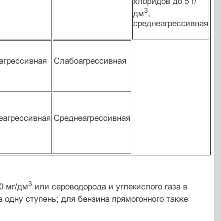
хлоридов до 5 г/
3
дм
,
среднеагрессивная
агрессивная
Слабоагрессивная
еагрессивная
Среднеагрессивная
3
0 мг/дм
или сероводорода и углекислого газа в
 одну ступень; для бензина прямогонного также