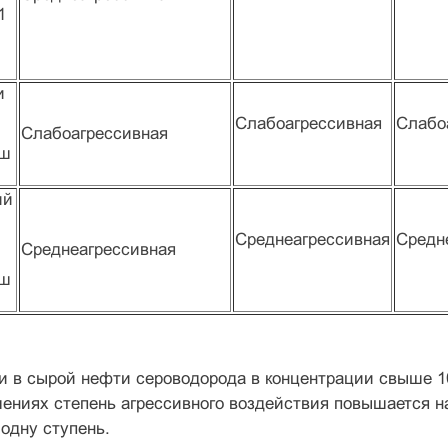
1
и
Слабоагрессивная
Слабо
Слабоагрессивная
ыш
ий
Среднеагрессивная
Средн
Среднеагрессивная
ыш
и в сырой нефти сероводорода в концентрации свыше 1
ниях степень агрессивного воздействия повышается на
одну ступень.