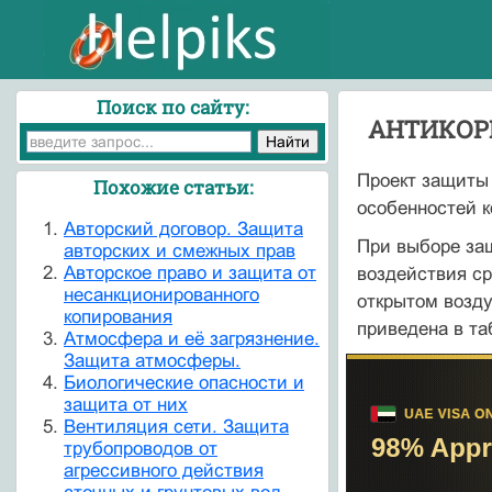
Поиск по сайту:
АНТИКОР
Проект защиты 
Похожие статьи:
особенностей к
Авторский договор. Защита
При выборе защ
авторских и смежных прав
Авторское право и защита от
воздействия ср
несанкционированного
открытом возду
копирования
приведена в таб
Атмосфера и её загрязнение.
Защита атмосферы.
Биологические опасности и
защита от них
Вентиляция сети. Защита
трубопроводов от
агрессивного действия