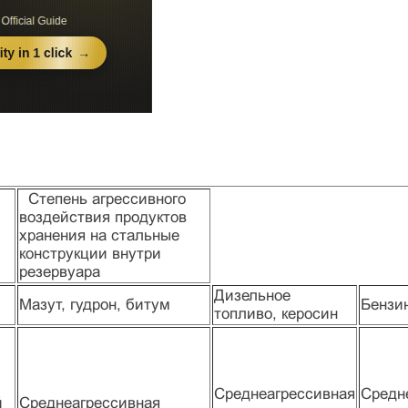
Степень агрессивного
воздействия продуктов
хранения на стальные
конструкции внутри
резервуара
Дизельное
Мазут, гудрон, битум
Бензи
топливо, керосин
Среднеагрессивная
Средн
й
Среднеагрессивная