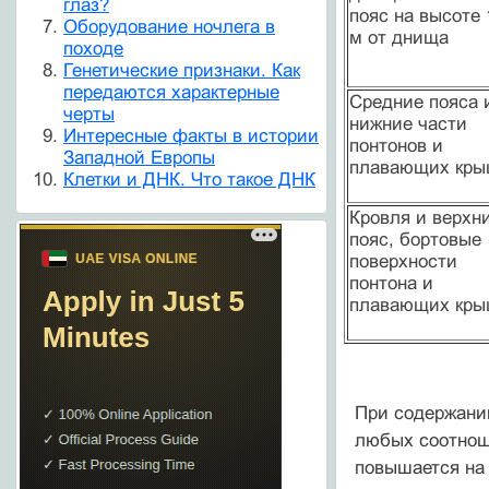
глаз?
пояс на высоте 
Оборудование ночлега в
м от днища
походе
Генетические признаки. Как
передаются характерные
Средние пояса 
черты
нижние части
Интересные факты в истории
понтонов и
Западной Европы
плавающих кр
Клетки и ДНК. Что такое ДНК
Кровля и верхн
пояс, бортовые
поверхности
понтона и
плавающих кр
При содержани
любых соотноше
повышается на 