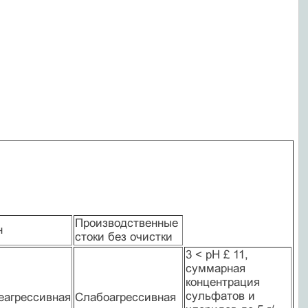
Производственные
н
стоки без очистки
3 < рН £ 11,
суммарная
концентрация
сульфатов и
еагрессивная
Слабоагрессивная