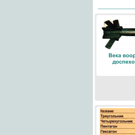
Века воо
доспехо