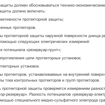
защиты должен обосновываться технико-экономичес­ким
защиты должно включать:
ективности протекторной защиты;
енных протекторов.
ы протекторной защиты наружной поверхности днища ре
 помощью следующих электрических измерений:
я потенциала «резервуар-грунт»;
опротивления цепи протекторных установок;
отекторных установок.
ы протекторов, устанавливаемых на внутренней поверхн
ы тока контрольных протекторов и групп протекторов.
 протекторной защиты проверяется измерением разност
тор-резервуар». Разность потенциалов «резервуар-элек
омощью специального медно-сульфатного электрода сра