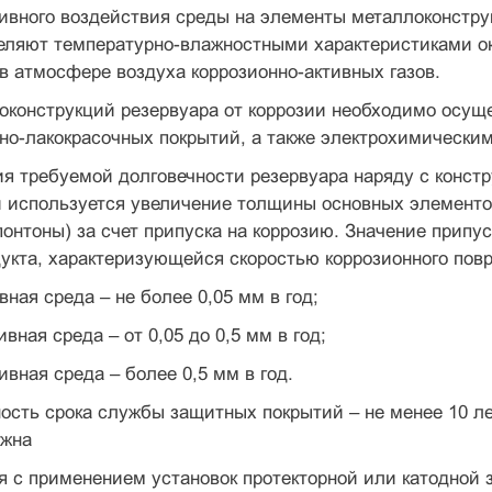
ивного воздействия среды на элементы металлоконстру
деляют температурно-влажностными характеристиками о
 атмосфере воздуха коррозионно-активных газов.
оконструкций резервуара от коррозии необходимо осущ
но-лакокрасочных покрытий, а также электрохимически
я требуемой долговечности резервуара наряду с конст
 используется увеличение толщины основных элементов
онтоны) за счет припуска на коррозию. Значение припус
укта, характеризующейся скоростью коррозионного пов
вная среда – не более 0,05 мм в год;
вная среда – от 0,05 до 0,5 мм в год;
ивная среда – более 0,5 мм в год.
сть срока службы защитных покрытий – не менее 10 ле
лжна
 с применением установок протекторной или катодной 