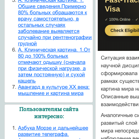
А. Клиническая картина. 1.
Общие сведения.Примерно
80% больных обращаются к
врачу самостоятельно, в
остальных случаях
заболевание выявляется
случайно при рентгенографии
грудной
А. Клиническая картина. 1.От
80 до 100% больных
Ситуация взаи
отмечают одышку (сначала
научной дисцип
при физической нагрузке, а
сформировала 
затем постоянную) и сухой
кашель
рамках сущест
Авангард в культуре ХХ века:
картина мира н
мышление и картина мира
Описанные выш
взаимодействия
Пользователям сайта
Аналогичные си
интересно:
развитый слой 
Азбука Морзе и дальнейшее
мира непосред
развитие телеграфа.
наблюдение вес