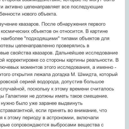
ти активно целенаправляет все последующие
енности нового объекта.
учение квазаров. После обнаружения первого
у космических объектов он относится. В картине
, наиболее "подходящими" типами объектов для
потезы целенаправленно проверялись в
рвые свойства квазаров. Дальнейшее исследование
й корректировке со стороны картины реальности. В
лючевых моментов этого исследования, а именно -
этого открытия лежала догадка М. Шмидта, который
еровской серией водорода, допустив большое
 случайной, поскольку к этому времени считалось
ды Галактики не должны иметь такое смещение.
, нужно было уже заранее выдвинуть
кстравагантной, если принять во внимание, что
я к этому периоду в астрономии, включали
торые сопровождаются выбросами вещества с