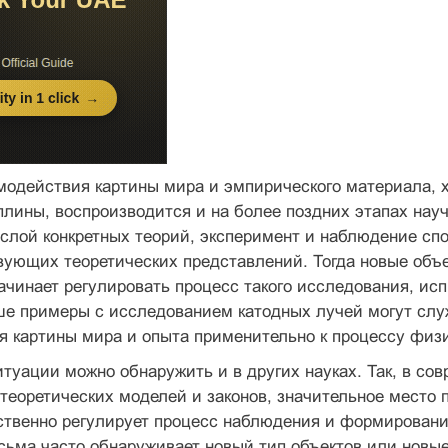
модействия картины мира и эмпирического материала, 
лины, воспроизводится и на более поздних этапах научн
слой конкретных теорий, эксперимент и наблюдение сп
вующих теоретических представлений. Тогда новые объ
ачинает регулировать процесс такого исследования, исп
е примеры с исследованием катодных лучей могут слу
 картины мира и опыта применительно к процессу физи
туации можно обнаружить и в других науках. Так, в со
теоретических моделей и законов, значительное место 
ственно регулирует процесс наблюдения и формировани
ьма часто обнаруживает новый тип объектов или новые