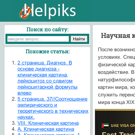
Поиск по сайту:
Научная к
После возникн
Похожие статьи:
условиях. Спец
2 страница. Диагноз. В
физической кар
основе диагноза -
воздействие. В
клиническая картина,
натурфилософс
лейкоцитоз со сдвигом
лейкоцитарной формулы
картин мира, к
влево
служить перено
5 страница. 37//Соотношение
мира конца XIX
эмпирического и
теоретического в технических
науках.
VIII. Клиническая картина
А. Клиническая картина