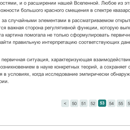
остями, и о расширении нашей Вселенной. Любое из эт
можности большого красного смещения в спектре квазаро
 за случайными элементами в рассматриваемом открыти
ся важная сторона регулятивной функции, которую вып
а картина помогала не только сформулировать первичн
найти правильную интерпретацию соответствующих дан
, первичная ситуация, характеризующая взаимодействи
возникновением в науке конкретных теорий, а сохраняет
я в условиях, когда исследование эмпирически обнаруж
рии.
53
<
50
51
52
54
55
5