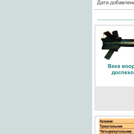
Дата добавлен
Века воо
доспехо