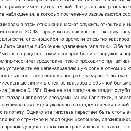
ы в рамках имеющихся теорий. Тогда картина реальнос
е наблюдения, в которых постепенно раскрываются особ
имером в этом отношении может служить открытие и из
оисточника 3С 48 - сразу же возник вопрос, к какому тип
еальности, сложившейся ко времени открытия квазаров
и быть звезды либо очень удаленные галактики. Обе ги
Именно в процессе такой проверки были обнаружены пе
эмпирическими средствами также проходило при активно
но установить ее целенаправляющую роль в одном из к
ого красного смещения в спектрах квазаров. В истоках 
иссионные линии в спектре квазаров с обычной бальм
ие (равное 0,158). Внешне эта догадка выглядит сугубо
то квазары являются звездами нашей Галактики, а звез
 возникла сама идея указанного отождествления линий
ю гипотезу. Однако эта гипотеза перестает быть столь э
ления о структуре и эволюции Вселенной, сложившиес
о происходящих в галактиках грандиозных взрывах, ко