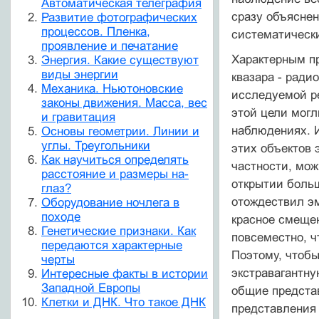
Автоматическая телеграфия
сразу объяснен
Развитие фотографических
процессов. Пленка,
систематически
проявление и печатание
Характерным пр
Энергия. Какие существуют
виды энергии
квазара - ради
Механика. Ньютоновские
исследуемой р
законы движения. Масса, вес
этой цели могл
и гравитация
наблюдениях. 
Основы геометрии. Линии и
углы. Треугольники
этих объектов 
Как научиться определять
частности, мож
расстояние и размеры на-
открытии больш
глаз?
отождествил эм
Оборудование ночлега в
походе
красное смещен
Генетические признаки. Как
повсеместно, ч
передаются характерные
Поэтому, чтобы
черты
экстравагантну
Интересные факты в истории
Западной Европы
общие представ
Клетки и ДНК. Что такое ДНК
представления 