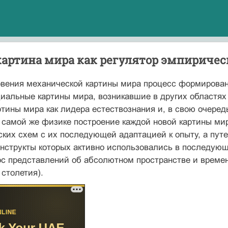
артина мира как регулятор эмпирическ
овения механической картины мира процесс формирован
иальные картины мира, возникавшие в других областях
тины мира как лидера естествознания и, в свою очеред
 самой же физике построение каждой новой картины м
ких схем с их последующей адаптацией к опыту, а пут
онструкты которых активно использовались в последую
с представлений об абсолютном пространстве и време
 столетия).