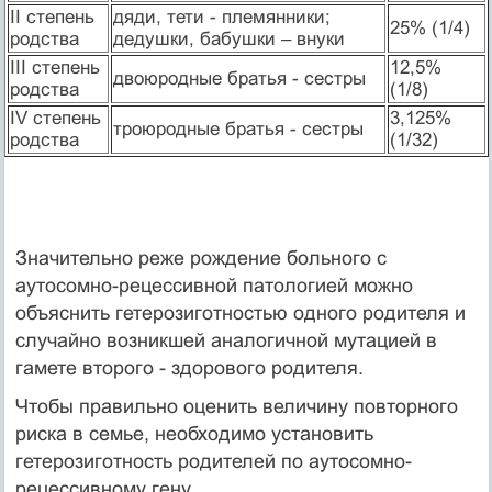
II степень
дяди, тети - племянники;
25% (1/4)
родства
дедушки, бабушки – внуки
III степень
12,5%
двоюродные братья - сестры
родства
(1/8)
IV степень
3,125%
троюродные братья - сестры
родства
(1/32)
Значительно реже рождение больного с
аутосомно-рецессивной патологией можно
объяснить гетерозиготностью одного родителя и
случайно возникшей аналогичной мутацией в
гамете второго - здорового родителя.
Чтобы правильно оценить величину повторного
риска в семье, необходимо установить
гетерозиготность родителей по аутосомно-
рецессивному гену.