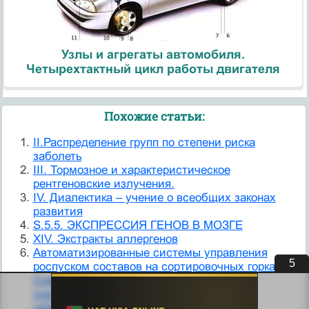
Узлы и агрегаты автомобиля.
Четырехтактный цикл работы двигателя
Похожие статьи:
II.Распределение групп по степени риска
заболеть
III. Тормозное и характеристическое
рентгеновские излучения.
IV. Диалектика – учение о всеобщих законах
развития
S.5.5. ЭКСПРЕССИЯ ГЕНОВ В МОЗГЕ
XIV. Экстракты аллергенов
Автоматизированные системы управления
4
роспуском составов на сортировочных горках.
Современная сортировочная горка в
значительной степени определяет
эффективность