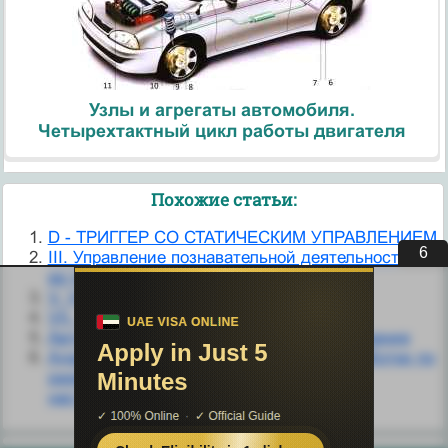
Узлы и агрегаты автомобиля.
Четырехтактный цикл работы двигателя
Похожие статьи:
D - ТРИГГЕР СО СТАТИЧЕСКИМ УПРАВЛЕНИЕМ
5
III. Управление познавательной деятельностью и
ее проявление на уроке.
V. Управление спросом
VII. Управление торговым персоналом
Автоматическое управление и регулирование
Адаптивное управление точностью обработки по
размерам динамической и статической
настройки