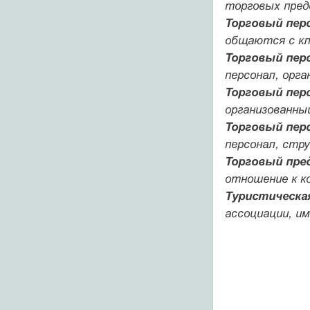
торговых пред
Торговый персо
общаются с кл
Торговый перс
персонал, орга
Торговый перс
организованны
Торговый перс
персонал, стр
Торговый пред
отношение к ко
Туристическая 
ассоциации, и