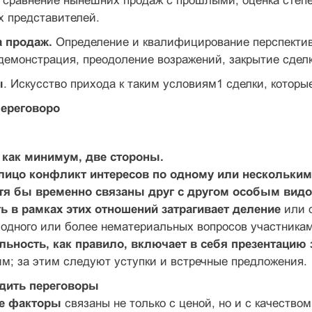
 сравнение нынешних продаж с прошлыми; оценка степе
х представителей.
а продаж.
Определение и квалифицирование перспектив
демонстрация, преодоление возражений, закрытие сдел
ы
. Искусство прихода к таким условиям1 сделки, которы
переговоро
 как минимум, две стороны.
алицо конфликт интересов по одному или нескольким
отя бы временно связаны друг с другом особым вид
ть в рамках этих отношений затрагивает деление
или 
 одного или более нематериальных вопросов участника
ельность, как правило, включает в себя презентацию
им; за этим следуют уступки и встречные предложения.
одить переговоры
ие факторы
связаны не только с ценой, но и с качеством