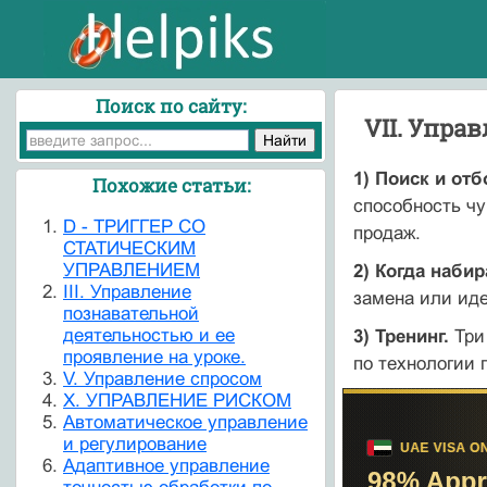
Поиск по сайту:
VII. Упра
1) Поиск и от
Похожие статьи:
способность чу
D - ТРИГГЕР СО
продаж.
СТАТИЧЕСКИМ
УПРАВЛЕНИЕМ
2) Когда набир
III. Управление
замена или иде
познавательной
деятельностью и ее
3) Тренинг.
Три 
проявление на уроке.
по технологии 
V. Управление спросом
X. УПРАВЛЕНИЕ РИСКОМ
Автоматическое управление
и регулирование
Адаптивное управление