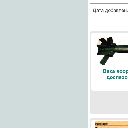
Дата добавлен
Века воо
доспехо