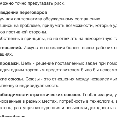
зможно
точно предугадать риск.
и ведении переговоров
лучшая альтернатива обсужденному соглашению
шись на проблеме, придумать возможности, которые уд
тов противной стороны.
ственные принципы, но не отвечать на некорректную та
отношений.
Искусство создания более тесных рабочих 
ациях.
 продажи.
Цель - решение поставленных задач при помо
задач одним торговым представителем было бы невозмо
ские союзы
. Союзы - это отношения между независимым
ственную индивидуальность.
обходимости стратегических союзов.
Глобализация, у
изованные в разных местах, потребность в технологии,
атель, растущая конкуренция и невысокая доходность в
обсуждения