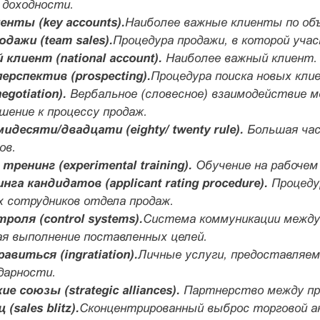
 доходности.
нты (key accounts).
Наиболее важные клиенты по об
дажи (team sales).
Процедура продажи, в которой уча
клиент (national account).
Наиболее важный клиент. 
ерспектив (prospecting).
Процедура поиска новых кли
gotiation).
Вербальное (словесное) взаимодействие 
ение к процессу продаж.
идесяти/двадцати (eighty/ twenty rule).
Большая час
ов.
ренинг (experimental training).
Обучение на рабочем
га кандидатов (applicant rating procedure).
Процедур
 сотрудников отдела продаж.
оля (control systems).
Система коммуникации между
я выполнение поставленных целей.
виться (ingratiation).
Личные услуги, предоставляем
дарности.
 союзы (strategic alliances).
Партнерство между пр
(sales blitz).
Сконцентрированный выброс торговой ак