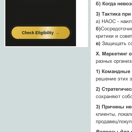
б) Когда нево
3) Тактика пр
а) НАОС - наи
б)
Сосредоточив
критики и сове
в)
Защищать соб
X. Маркетинг 
разных организ
1) Командные
решение этих 
2) Стратегиче
сохраняют соб
3) Причины не
клиенты, локал
продавец/покуп
Вопросы для 