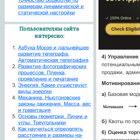
точностью обработки по
размерам динамической и
статической настройки
Пользователям сайта
интересно:
Азбука Морзе и дальнейшее
развитие телеграфа.
4) Управление
Автоматическая телеграфия
потенциальным 
Развитие фотографических
продажи, адми
процессов. Пленка,
проявление и печатание
Мотивировани
Энергия. Какие существуют
виды энергии
а)
Базовая мод
Механика. Ньютоновские
законы движения. Масса, вес
и гравитация
Основы геометрии. Линии и
б)
Квоты по пр
углы. Треугольники
Как научиться определять
6) Оценка тор
расстояние и размеры на-