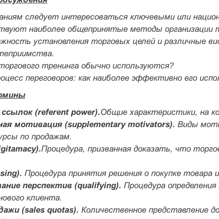
аниям следует интересоваться ключевыми или нацио
твуют наиболее общепринятые методы организации т
ность установления торговых целей и различные вид
теприимства.
торгового тренинга обычно используются?
цесс переговоров: как наиболее эффективно его испо
рмины
сылок (referent power).
Общие характеристики, на к
я мотивация (supplementary motivators).
Виды моти
урсы по продажам.
gitamacy).
Процедура, призванная доказать, что торг
sing).
Процедура принятия решения о покупке товара и 
ние перспектив (qualifying).
Процедура определения
нового клиента.
ажи (sales quotas).
Количественное представление до