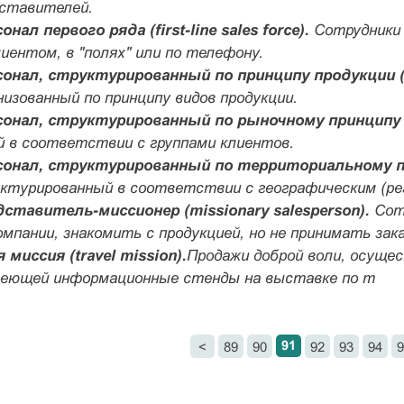
ставителей.
нал первого ряда (first-line sales force).
Сотрудники 
иентом, в "полях" или по телефону.
онал, структурированный по принципу продукции (pro
низованный по принципу видов продукции.
онал, структурированный по рыночному принципу (mar
й в соответствии с группами клиентов.
онал, структурированный по территориальному призна
уктурированный в соответствии с географическим (ре
ставитель-миссионер (missionary salesperson).
Сотр
мпании, знакомить с продукцией, но не принимать зак
миссия (travel mission).
Продажи доброй воли, осущес
меющей информационные стенды на выставке по т
91
<
89
90
92
93
94
9