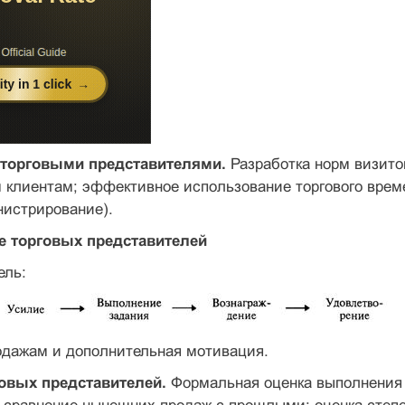
 торговыми представителями.
Разработка норм визитов
клиентам; эффективное использование торгового време
нистрирование).
е торговых представителей
ель:
одажам и дополнительная мотивация.
говых представителей.
Формальная оценка выполнения р