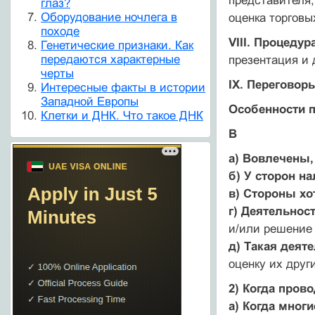
представителя;
глаз?
Оборудование ночлега в
оценка торговы
походе
VIII. Процедур
Генетические признаки. Как
передаются характерные
презентация и 
черты
IX. Переговор
Интересные факты в истории
Западной Европы
Особенности 
Клетки и ДНК. Что такое ДНК
В
а) Вовлечены,
б) У сторон н
в) Стороны х
г) Деятельнос
и/или решение
д) Такая деят
оценку их друг
2) Когда пров
а) Когда мног