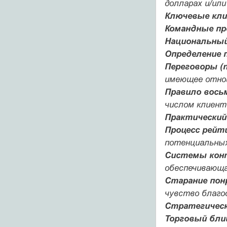
долларах и/или
Ключевые клие
Командные про
Национальный 
Определение п
Переговоры (ne
имеющее отнош
Правило восьм
числом клиент
Практический т
Процесс рейтин
потенциальных
Системы контр
обеспечивающа
Старание понра
чувство благо
Стратегические
Торговый блиц 