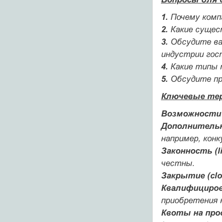
1.
Почему комп
2.
Какие сущес
3.
Обсудите важ
индустрии гос
4.
Какие типы 
5.
Обсудите про
Ключевые те
Возможности с
Дополнительна
например, конк
Законность (li
честны.
Закрытие (clo
Квалифицирова
приобретения 
Квоты на прод