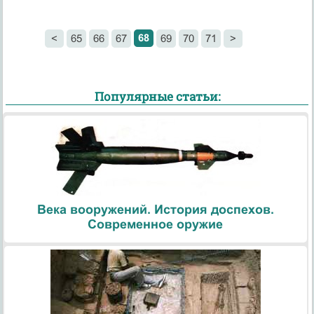
68
<
65
66
67
69
70
71
>
Популярные статьи:
Века вооружений. История доспехов.
Современное оружие