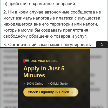
е) прибыли от кредитных операций.
2. Ни в коем случае автономные сообщества не
могут взимать налоговые платежи с имущества,
находящегося вне его территории или налоги,
которые могли бы создавать препятствия
свободному обращению товаров и услуг.
4
3. Органический закон может регулировать
осуществление финансовых полномочий,
перечисленных в пункте 1, порядок разрешения
возможных споров и возможные формы
финансового сотрудничества между
автономными сообществами и государством.
Статья 158.
1. В общий бюджет государства
должны включаться ассигнования автономным
сообществам, исходя из числа служб и
осуществляемой или государственной
деятельности и гарантированного минимального