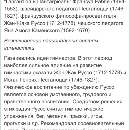
"Гаргантюа и Пантагрюэль" Франсуа Рабле (1494-
1553), швейцарского педагога Песталоцци (1746-
1827), французского философа-просветителя
Жан-Жака Руссо (1712-1778), чешского педагога
Яна Амоса Каменского (1592-1670).
Возникновение национальных систем
гимнастики
Развивались идеи гимнастов. В этот период
наиболее сильное влияние на развитие
гимнастики оказали Жан-Жак Руссо (1712-1778) и
Иоган Генрих Песталоцци (1746-1827).
Физическое воспитание по убеждению Руссо
является основой умственного, трудового и
нравственного воспитания. Средством решения
этих задач Руссо считал гимнастические
упражнения, бег, метания, прыжки, игры,
прогулки и др. Рекомендовал соревновательный