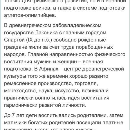
только для физического развития, но и в военной
подготовке воинов, а также в системе подготовки
атлетов-олимпийцев.
В древнегреческом рабовладельческом
государстве Лаконика с главным городом
Спартой (IХ до н.э.) свободно рожденные
граждане жили за счет труда порабощенных
народов. Главной направленностью физического
воспитания мужчин и женщин – военная
подготовка. В Афинах – центре древнегреческой
культуры того же времени хорошо развито
ремесленное производство, торговля,
мореходство, наука, искусство, возникла и
практически воплотилась идея воспитания
гармонически развитой личности.
До 7 лет дети воспитывались родителями, затем
мальчики богатых родителей посещали платные
мусические школы (от слова «муза» -