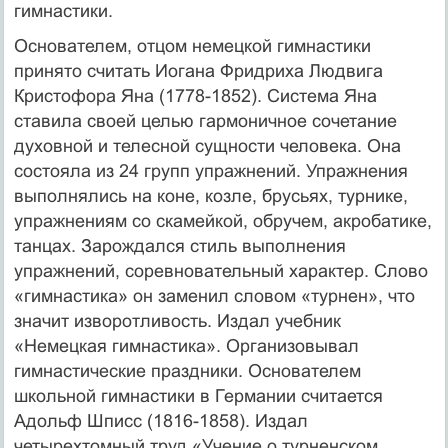
гимнастики.
Основателем, отцом немецкой гимнастики
принято считать Иогана Фридриха Людвига
Кристофора Яна (1778-1852). Система Яна
ставила своей целью гармоничное сочетание
духовной и телесной сущности человека. Она
состояла из 24 групп упражнений. Упражнения
выполнялись на коне, козле, брусьях, турнике,
упражнениям со скамейкой, обручем, акробатике,
танцах. Зарождался стиль выполнения
упражнений, соревновательный характер. Слово
«гимнастика» он заменил словом «турнен», что
значит изворотливость. Издал учебник
«Немецкая гимнастика». Организовывал
гимнастические праздники. Основателем
школьной гимнастики в Германии считается
Адольф Шписс (1816-1858). Издал
четырехтомный труд «Учение о турненском