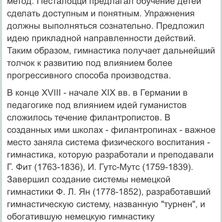
метод. Песталоцци предлагал обучение детей
сделать доступным и понятным. Упражнения
должны выполняться сознательно. Предложил
идею прикладной направленности действий.
Таким образом, гимнастика получает дальнейший
толчок к развитию под влиянием более
прогрессивного способа производства.
В конце XVIII - начале XIX вв. в Германии в
педагогике под влиянием идей гуманистов
сложилось течение филантропистов. В
созданных ими школах - филантропинах - важное
место заняла система физического воспитания -
гимнастика, которую разработали и преподавали
Г. Фит (1763-1836), И. Гутс-Мутс (1759-1839).
Завершил создание системы немецкой
гимнастики Ф. Л. Ян (1778-1852), разработавший
гимнастическую систему, названную "турнен", и
обогатившую немецкую гимнастику