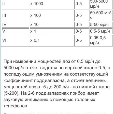
500-5000
II
x 1000
0-5
мр/ч
50-500 мр/
III
x 100
0-5
ч
IV
x 10
0-5
5-50 мр/ч
V
x 1
0-5
0,5-5 мр/ч
0,05-0,5
VI
x 0,1
0-5
мр/ч
При измерении мощностей доз от 0,5 мр/ч до
5000 мр/ч отсчет ведется по верхней шкале 0-5, с
последующим умножением на соответствующий
коэффициент поддиапазона, а отсчет величины
мощностей доз от 5 до 200 р/ч - по нижней шкале
(5-200). На 2-6 поддиапазонах прибор имеет
звуковую индикацию с помощью головных
телефонов.