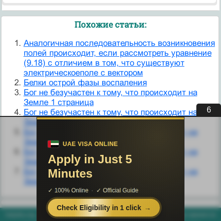
Похожие статьи:
Аналогичная последовательность возникновения
полей происходит, если рассмотреть уравнение
(9.18) с отличием в том, что существуют
электрическоеполе с вектором
Белки острой фазы воспаления
Бог не безучастен к тому, что происходит на
Земле 1 страница
5
Бог не безучастен к тому, что происходит на
Земле 2 страница
Бог не безучастен к тому, что происходит на
Земле 3 страница
Бог не безучастен к тому, что происходит на
Земле 4 страница
Бог не безучастен к тому, что происходит на
Земле 5 страница
helpiks.org - Хелпикс.Орг - 2014-2026 год. Материал сайта представляется