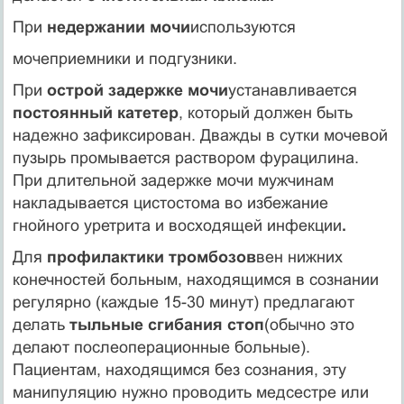
При
недержании мочи
используются
мочеприемники и подгузники.
При
острой задержке мочи
устанавливается
постоянный катетер
, который должен быть
надежно зафиксирован. Дважды в сутки мочевой
пузырь промывается раствором фурацилина.
При длительной задержке мочи мужчинам
накладывается цистостома во избежание
гнойного уретрита и восходящей инфекции
.
Для
профилактики тромбозов
вен нижних
конечностей больным, находящимся в сознании
регулярно (каждые 15-30 минут) предлагают
делать
тыльные сгибания стоп
(обычно это
делают послеоперационные больные).
Пациентам, находящимся без сознания, эту
манипуляцию нужно проводить медсестре или