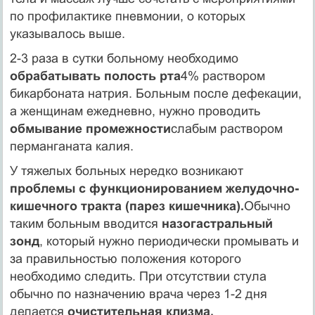
по профилактике пневмонии, о которых
указывалось выше.
2-3 раза в сутки больному необходимо
обрабатывать полость рта
4% раствором
бикарбоната натрия. Больным после дефекации,
а женщинам ежедневно, нужно проводить
обмывание промежности
слабым раствором
перманганата калия.
У тяжелых больных нередко возникают
проблемы с функционированием желудочно-
кишечного тракта (парез кишечника).
Обычно
таким больным вводится
назогастральный
зонд
, который нужно периодически промывать и
за правильностью положения которого
необходимо следить. При отсутствии стула
обычно по назначению врача через 1-2 дня
делается
очистительная клизма.