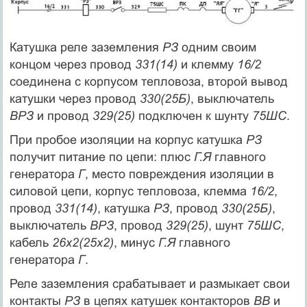
Катушка реле заземления
РЗ
одним своим
концом через провод
331(14)
и клемму
16/2
соединена с корпусом тепловоза, второй вывод
катушки через провод
330(25Б)
, выключатель
ВРЗ
и провод
329(25)
подключен к шунту
75ШС
.
При пробое изоляции на корпус катушка
РЗ
получит питание по цепи: плюс
Г.Я
главного
генератора
Г
, место повреждения изоляции в
силовой цепи, корпус тепловоза, клемма
16/2
,
провод
331(14)
, катушка
РЗ
, провод
330(25Б)
,
выключатель
ВРЗ
, провод
329(25)
, шунт
75ШС
,
кабель
26х2(25х2)
, минус
Г.Я
главного
генератора
Г
.
Реле заземления срабатывает и размыкает свои
контакты
РЗ
в цепях катушек контакторов
ВВ
и