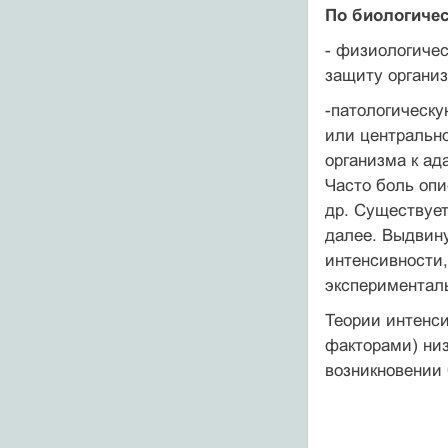
По биологичес
- физиологичес
защиту организ
-патологическ
или центральн
организма к ад
Часто боль опи
др. Существует
далее. Выдвин
интенсивности,
экспериментал
Теории интенс
факторами) низ
возникновении