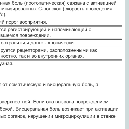
ная боль (протопатическая) связана с активацией
линизированных С-волокон (скорость проведения
/с).
й порог восприятия.
тся регистрирующей и напоминающей о
явшемся повреждении.
сохраняться долго - хронически .
ируется рецепторами, расположенными как
ностно, так и во внутренних органах.
зная.
яют соматическую и висцеральную боль, а
поверхностной. Если она вызвана повреждением
убокой. Висцеральная боль возникает при активации
лых органов, нарушении микроциркуляции в стенке