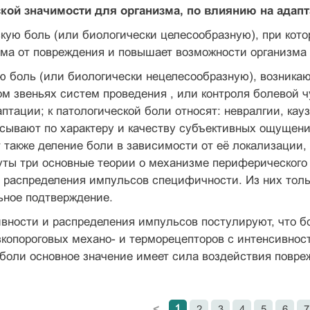
кой значимости для организма, по влиянию на адап
кую боль (или биологически целесообразную), при кото
ма от повреждения и повышает возможности организма 
ую боль (или биологически нецелесообразную), возник
ом звеньях систем проведения , или контроля болевой
аптации; к патологической боли относят: невралгии, ка
сывают по характеру и качеству субъективных ощущени
 также деление боли в зависимости от её локализации, 
уты три основные теории о механизме периферического
 распределения импульсов специфичности. Из них толь
ьное подтверждение.
ивности и распределения импульсов постулируют, что 
копороговых механо- и терморецепторов с интенсивнос
 боли основное значение имеет сила воздействия повр
1
2
3
4
5
6
7
<