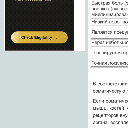
Быстрая боль (э
волокон (скоро
миелинизирова
Низкий порог во
Является пред
Через небольшо
Генерируется п
Точная локализ
В соответстви
соматическую 
Если соматичес
мышц, костей, 
рецепторов вну
органа, воспал