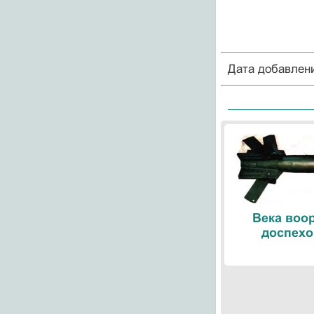
Дата добавлен
Века воо
доспехо