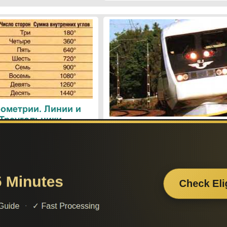
ометрии. Линии и
 Треугольники
Поезда. Современн
железнодорожные техн
Поиск по сайту:
Если вам
– поделит
а вы сможете найти нужную вам информацию.