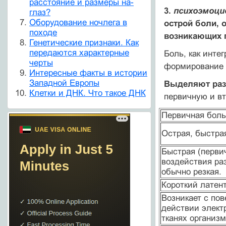
расстояние и размеры на-
3.
психоэмоци
глаз?
Оборудование ночлега в
острой боли, 
походе
возникающих 
Генетические признаки. Как
передаются характерные
Боль, как инте
черты
формирование 
Интересные факты в истории
Западной Европы
Выделяют раз
Клетки и ДНК. Что такое ДНК
первичную и в
Первичная боль
Острая, быстрая
Быстрая (первич
воздействия раз
обычно резкая.
Короткий латен
Возникает с пов
действии электр
тканях организм