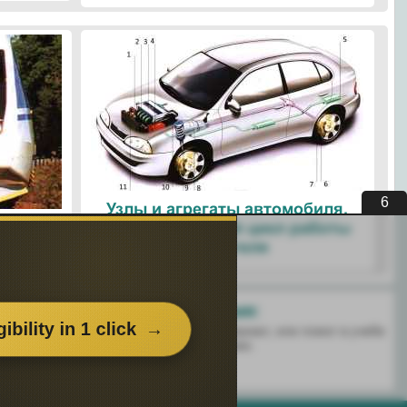
5
Узлы и агрегаты автомобиля.
ые
Четырехтактный цикл работы
ологии
двигателя
Поделитесь с друзьями:
 перенёс пользу информационный материал, или помог в учебе
есь этим сайтом с друзьями и знакомыми.