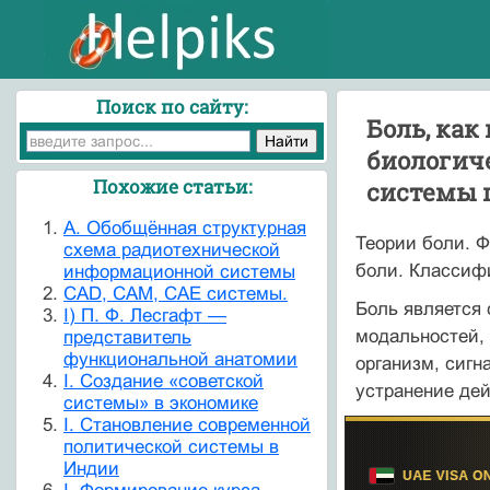
Поиск по сайту:
Боль, как
биологич
Похожие статьи:
системы п
A. Обобщённая структурная
Теории боли. Ф
схема радиотехнической
боли. Классиф
информационной системы
CAD, CAM, CAE системы.
Боль является 
I) П. Ф. Лесгафт —
модальностей,
представитель
функциональной анатомии
организм, сигн
I. Создание «советской
устранение де
системы» в экономике
I. Становление современной
политической системы в
Индии