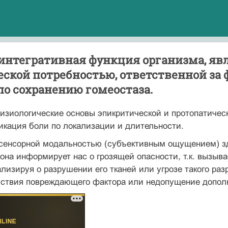
 интегративная функция организма, яв
еской потребностью, ответственной з
о сохранению гомеостаза.
изиологические основы эпикритической и протопатичес
икация боли по локализации и длительности.
сенсорной модальностью (субъективным ощущением) здо
 она информирует нас о грозящей опасности, т.к. выз
ализируя о разрушении его тканей или угрозе такого р
йствия повреждающего фактора или недопущение допол