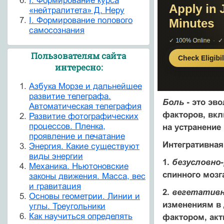
I. Формирование курса
«нейтралитета» Д. Неру
I. Формирование полового
самосознания
Пользователям сайта
интересно:
Азбука Морзе и дальнейшее
развитие телеграфа.
Боль
- это эв
Автоматическая телеграфия
факторов, вк
Развитие фотографических
процессов. Пленка,
на устранение
проявление и печатание
Интегративная
Энергия. Какие существуют
виды энергии
1.
безусловно
Механика. Ньютоновские
спинного мозга
законы движения. Масса, вес
и гравитация
2.
вегетативн
Основы геометрии. Линии и
изменениям в 
углы. Треугольники
Как научиться определять
фактором, ак