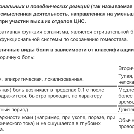
ональных и поведенческих реакций
(так называемая 
осмысленная деятельность, направленная на уменьш
при участии высших отделов ЦНС.
гративная функция организма, является отрицательной 
функциональной системы по сохранению гомеостаза.
личные виды боли в зависимости от классификации
торичную боль:
Втори
Тупая,
, эпикритическая, локализованная.
нелок
ная) боль возникает в пределах 0,1 с после
Медлен
дражителя, быстро проходит, по характеру
более
время,
тный период.
Длите
ерхности кожи (например, при уколе, порезе, при
Обычно
ического тока) и не ощущается в глубоких
провод
а.