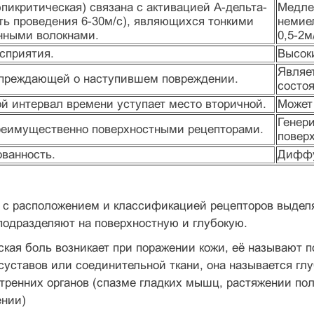
пикритическая) связана с активацией А-дельта-
Медлен
сть проведения 6-30м/с), являющихся тонкими
немие
нными волокнами.
0,5-2м
сприятия.
Высоки
Являе
упреждающей о наступившем повреждении.
состо
й интервал времени уступает место вторичной.
Может 
Генер
реимущественно поверхностными рецепторами.
поверх
ованность.
Диффу
и с расположением и классификацией рецепторов выдел
подразделяют на поверхностную и глубокую.
кая боль возникает при поражении кожи, её называют 
суставов или соединительной ткани, она называется гл
тренних органов (спазме гладких мышц, растяжении по
ении)