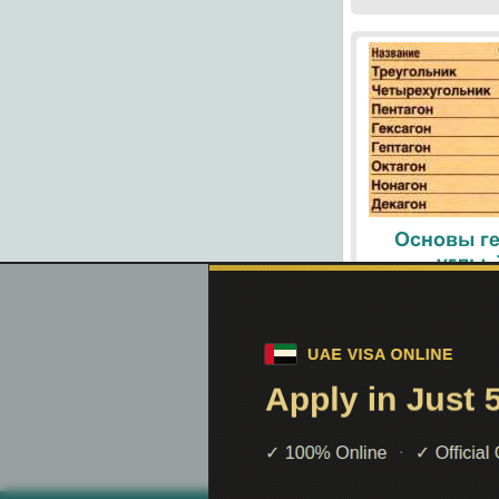
Основы ге
углы.
При помощи поиск