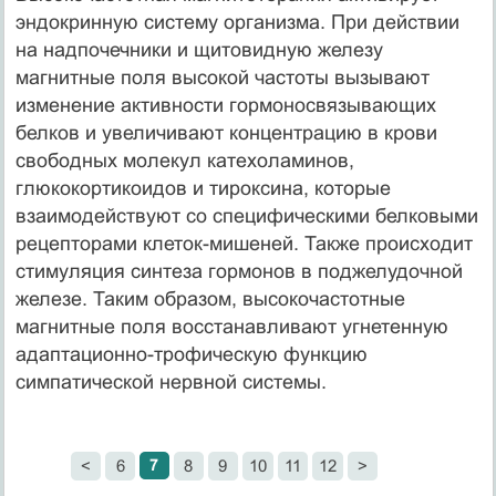
эндокринную систему организма. При действии
на надпочечники и щитовидную железу
магнитные поля высокой частоты вызывают
изменение активности гормоносвязывающих
белков и увеличивают концентрацию в крови
свободных молекул катехоламинов,
глюкокортикоидов и тироксина, которые
взаимодействуют со специфическими белковыми
рецепторами клеток-мишеней. Также происходит
стимуляция синтеза гормонов в поджелудочной
железе. Таким образом, высокочастотные
магнитные поля восстанавливают угнетенную
адаптационно-трофическую функцию
симпатической нервной системы.
7
<
6
8
9
10
11
12
>