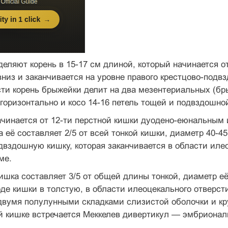
еляют корень в 15-17 см длиной, который начинается от
вниз и заканчивается на уровне правого крестцово-подв
и корень брыжейки делит на два мезентериальных (бры
горизонтально и косо 14-16 петель тощей и подвздошн
чинается от 12-ти перстной кишки дуодено-еюнальным и
а её составляет 2/5 от всей тонкой кишки, диаметр 40-4
двздошную кишку, которая заканчивается в области илео
ме.
шка составляет 3/5 от общей длины тонкой, диаметр её 
де кишки в толстую, в области илеоцекального отверсти
вумя полулунными складками слизистой оболочки и кру
 кишке встречается Меккелев дивертикул — эмбриональ