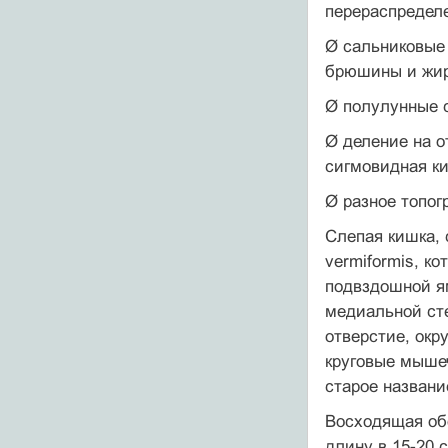
перераспредел
Ø сальниковые 
брюшины и жир
Ø полулунные с
Ø деление на о
сигмовидная ки
Ø разное топог
Слепая кишка, 
vermiformis, к
подвздошной ям
медиальной сте
отверстие, окр
круговые мышеч
старое названи
Восходящая обо
длину в 15-20 