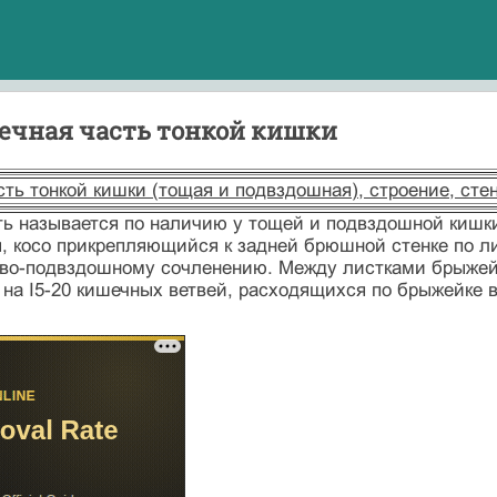
еечная часть тонкой кишки
ть тонкой кишки (тощая и подвздошная), строение, сте
ь называется по наличию у тощей и подвздошной кишки
 косо прикрепляющийся к задней брюшной стенке по лин
ово-подвздошному сочленению. Между листками брыжейк
 на I5-20 кишечных ветвей, расходящихся по брыжейке