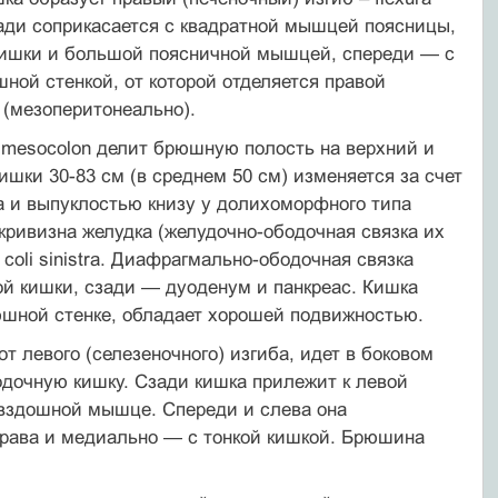
зади соприкасается с квадратной мышцей поясницы,
кишки и большой поясничной мышцей, спереди — с
ной стенкой, от которой отделяется правой
 (мезоперитонеально).
– mesocolon делит брюшную полость на верхний и
шки 30-83 см (в среднем 50 см) изменяется за счет
а и выпуклостью книзу у долихоморфного типа
кривизна желудка (желудочно-ободочная связка их
a coli sinistra. Диафрагмально-ободочная связка
ой кишки, сзади — дуоденум и панкреас. Кишка
юшной стенке, обладает хорошей подвижностью.
т левого (селезеночного) изгиба, идет в боковом
одочную кишку. Сзади кишка прилежит к левой
двздошной мышце. Спереди и слева она
права и медиально — с тонкой кишкой. Брюшина