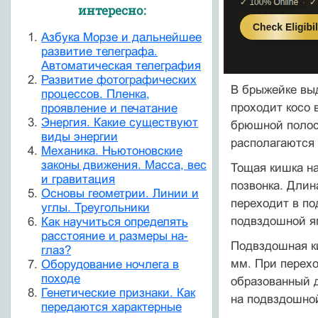
интересно:
Азбука Морзе и дальнейшее
развитие телеграфа.
Автоматическая телеграфия
Развитие фотографических
В брыжейке выд
процессов. Пленка,
проходит косо 
проявление и печатание
Энергия. Какие существуют
брюшной полост
виды энергии
располагаются 
Механика. Ньютоновские
законы движения. Масса, вес
Тощая кишка на
и гравитация
позвонка. Длин
Основы геометрии. Линии и
переходит в по
углы. Треугольники
подвздошной я
Как научиться определять
расстояние и размеры на-
Подвздошная ки
глаз?
мм. При перехо
Оборудование ночлега в
походе
образованный д
Генетические признаки. Как
на подвздошной
передаются характерные