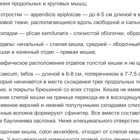
ения продольных и круговых мышц;
отростки — appendicis epiploicae — до 4-5 см длиной 
овой ткани, располагающиеся вдоль свободной и сальн
кладки — plicae semilunaris - слизистой оболочки, обр
тделы: начальный – слепая кишка, средний – ободочный
шки и конечный отдел – прямая кишка;
рафическое расположение отделов толстой кишки и не 
caecum, teflos — длиной в 6-8 см, поперечником в 7-7,5
оторый начинается в месте схождения трех продольных л
е, и покрыты брюшиной со всех сторон. Кишка не имеет
нке слепой кишки на границе перехода ее в восходящу
уженное верхней и нижней полулунными складками слизи
ные волокна формируют сфинктер. Все вместе составляе
е баугиниева заслонка. Ниже илеоцекального отверстия
дочная кишка, colon ascendens, отходит от слепой квер
см. У висцеральной поверхности правой доли печени киш