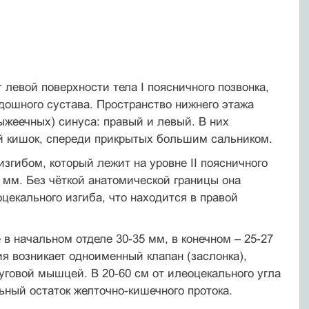
 левой поверхности тела I поясничного позвонка,
здошного сустава. Пространство нижнего этажа
жеечных) синуса: правый и левый. В них
ой кишок, спереди прикрытых большим сальником.
згибом, который лежит на уровне II поясничного
5 мм. Без чёткой анатомической границы она
цекального изгиба, что находится в правой
в начальном отделе 30-35 мм, в конечном – 25-27
я возникает одноименный клапан (заслонка),
говой мышцей. В 20-60 см от илеоцекального угла
ный остаток желточно-кишечного протока.