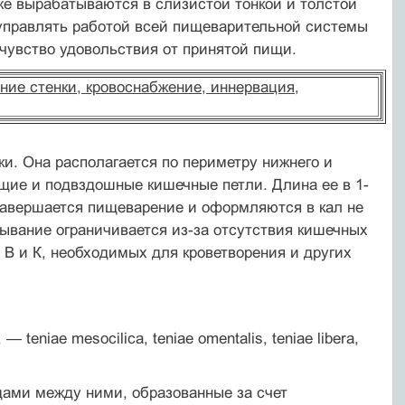
же вырабатываются в слизистой тонкой и толстой
управлять работой всей пищеварительной системы
 чувство удовольствия от принятой пищи.
ние стенки, кровоснабжение, иннервация,
ки. Она располагается по периметру нижнего и
щие и подвздошные кишечные петли. Длина ее в 1-
й завершается пищеварение и оформляются в кал не
ывание ограничивается из-за отсутствия кишечных
 В и К, необходимых для кроветворения и других
teniae mesocilica, teniae omentalis, teniae libera,
дами между ними, образованные за счет