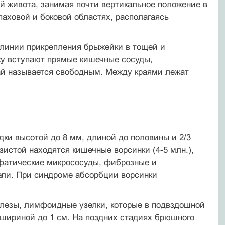
й живота, занимая почти вертикальное положение в
аховой и боковой областях, располагаясь
 линии прикрепления брыжейки в тощей и
ку вступают прямые кишечные сосуды,
ай называется свободным. Между краями лежат
дки высотой до 8 мм, длиной до половины и 2/3
зистой находятся кишечные ворсинки (4-5 млн.),
фатические микрососуды, фиброзные и
ели. При синдроме абсорбции ворсинки
лезы, лимфоидные узелки, которые в подвздошной
шириной до 1 см. На поздних стадиях брюшного