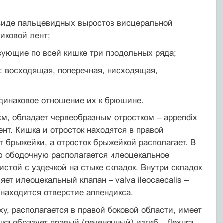
в виде пальцевидных выростов висцеральной
иковой лент;
азующие по всей кишке три продольных ряда;
: восходящая, поперечная, нисходящая,
одинаковое отношение их к брюшине.
 см, обладает червеобразным отростком – appendix
ент. Кишка и отросток находятся в правой
 брыжейки, а отросток брыжейкой располагает. В
ю ободочную располагается илеоцекальное
стой с уздечкой на стыке складок. Внутри складок
т илеоцекальный клапан – valva ileocaecalis –
 находится отверстие аппендикса.
ху, располагается в правой боковой области, имеет
ка образует правый (печеночный) изгиб – flexura