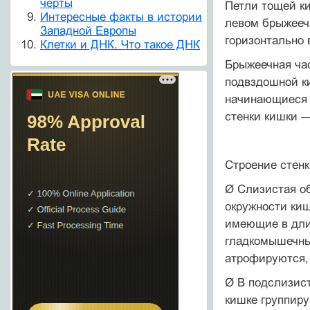
черты
Петли тощей ки
Интересные факты в истории
левом брыжеечн
Западной Европы
горизонтально 
Клетки и ДНК. Что такое ДНК
Брыжеечная час
подвздошной к
начинающиеся 
стенки кишки —
Строение стен
Ø Слизистая об
окружности киш
имеющие в дли
гладкомышечны
атрофируются,
Ø В подслизис
кишке группир