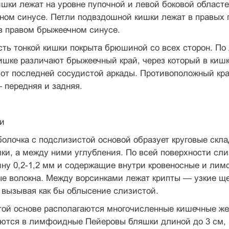
шки лежат на уровне пупочной и левой боковой областе
ом синусе. Петли подвздошной кишки лежат в правых п
в правом брыжеечном синусе.
ть тонкой кишки покрыта брюшиной со всех сторон. По
ишке различают брыжеечный край, через который в киш
от последней сосудистой аркады. Противоположный кр
 передняя и задняя.
ки
олочка с подслизистой основой образует круговые скла
ки, а между ними углубления. По всей поверхности сли
ну 0,2-1,2 мм и содержащие внутри кровеносные и лим
е волокна. Между ворсинками лежат крипты — узкие щ
 вызывая как бы облысение слизистой.
той основе располагаются многочисленные кишечные же
уются в лимфоидные Пейеровы бляшки длиной до 3 см, 