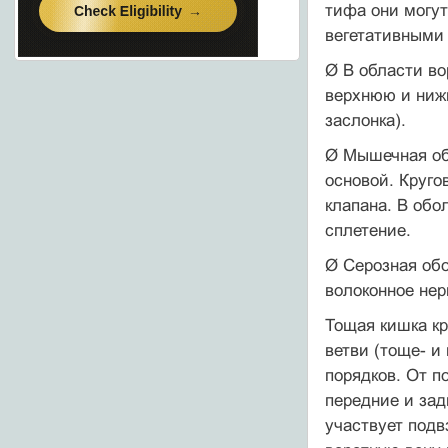
тифа они могут
вегетативными 
Ø В области во
верхнюю и нижн
заслонка).
Ø Мышечная обо
основой. Круг
клапана. В обо
сплетение.
Ø Серозная обо
волоконное нер
Тощая кишка кр
ветви (тоще- 
порядков. От п
передние и зад
участвует под