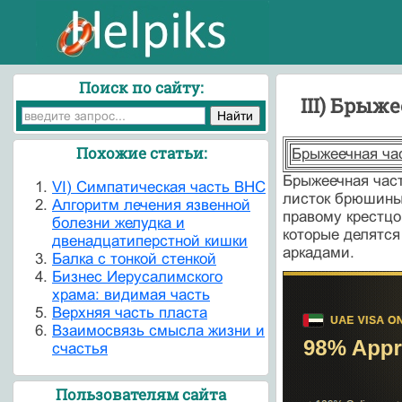
Поиск по сайту:
III) Брыж
Похожие статьи:
Брыжеечная час
Брыжеечная част
VI) Симпатическая часть ВНС
листок брюшины,
Алгоритм лечения язвенной
правому крестц
болезни желудка и
которые делятся
двенадцатиперстной кишки
аркадами.
Балка с тонкой стенкой
Бизнес Иерусалимского
храма: видимая часть
Верхняя часть пласта
Взаимосвязь смысла жизни и
счастья
Пользователям сайта