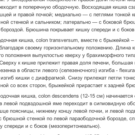
переходит в поперечную ободочную. Восходящая кишка с
шцей и правой почкой; медиально — с петлями тонкой 
ой стенкой и сальником; латерально — с боковой брюш
бороздой. Брюшина покрывает кишку спереди и с боков
дочная кишка, colon transversum, вместе с брыжейкой 
благодаря своему горизонтальному положению. Длина ки
го положения выпуклостью кверху у брахиморфного тип
Сверху к кишке прилежит правая доля печени, большая 
езенка в области левого (селезеночного) изгиба - flexur
 изгиб кишки с диафрагмой. Снизу прилежат петли тонк
ой со всех сторон, брыжейкой прирастает к задней бр
дочная кишка, colon descendens (12-15 см) начинается о
 в левой подвздошной яме переходит в сигмовидную об
шце поясницы, нижнему концу левой почки, и левой по
с брюшной стенкой по левой параободочной борозде, с
у спереди и с боков (мезоперитонеально).