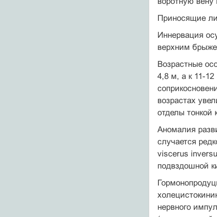
воротную вену 
Приносящие ли
Иннервация ос
верхним брыже
Возрастные осо
4,8 м, а к 11-
соприкосновени
возрастах увел
отделы тонкой 
Аномалия разв
случается редк
viscerus invers
подвздошной ки
Гормонопродуци
холецистокини
нервного импул