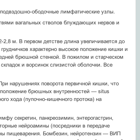
 подвздошно-ободочные лимфатические узлы.
твями вагальных стволов блуждающих нервов и
-2,8 м. В первом детстве длина увеличивается до
 и грудничков характерно высокое положение кишки и
редней брюшной стенкой. В пожилом и старческом
складок и ворсинок слизистой оболочки. Все
ри нарушениях поворота первичной кишки, что
сположение брюшных внутренностей — situs
чного хода (пупочно-кишечного протока) на
мфу секретин, панкреозимин, энтерогастрин,
торные нейроамины (посредники в передаче
аны пищеварения. Бомбезин, нейротензин — ВИП