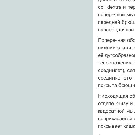
coli dextra и 
поперечной мы
передней брюшн
параободочной 
Поперечная обо
нижний этажи, 
её дугообразно
телосложения. 
соединяет), сел
соединяет этот
покрыта брюшин
Нисходящая обо
отделе книзу и
квадратной мы
соприкасается 
покрывает кишк