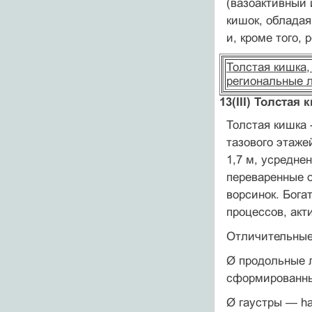
(вазоактивный 
кишок, облада
и, кроме того,
Толстая кишка,
региональные л
13(III) Толстая 
Толстая кишка 
тазового этаже
1,7 м, усредне
переваренные 
ворсинок. Бога
процессов, акт
Отличительные
Ø продольные ле
сформированны
Ø гаустры — ha