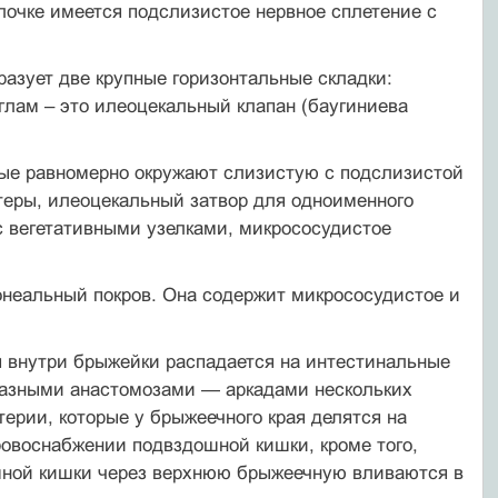
лочке имеется подслизистое нервное сплетение с
разует две крупные горизонтальные складки:
глам – это илеоцекальный клапан (баугиниева
орые равномерно окружают слизистую с подслизистой
еры, илеоцекальный затвор для одноименного
с вегетативными узелками, микрососудистое
онеальный покров. Она содержит микрососудистое и
я внутри брыжейки распадается на интестинальные
разными анастомозами — аркадами нескольких
ерии, которые у брыжеечного края делятся на
ровоснабжении подвздошной кишки, кроме того,
шной кишки через верхнюю брыжеечную вливаются в