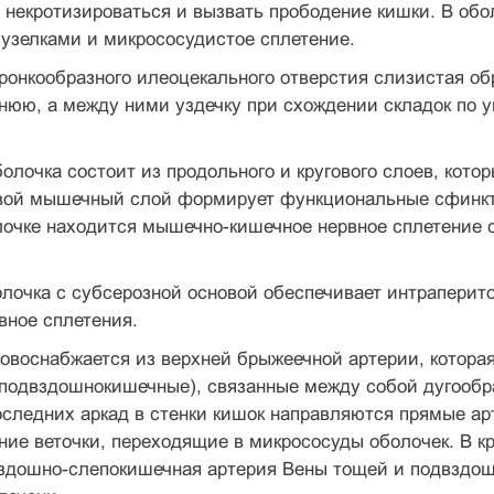
 некротизироваться и вызвать прободение кишки. В обо
узелками и микрососудистое сплетение.
ронкообразного илеоцекального отверстия слизистая об
юю, а между ними уздечку при схождении складок по у
лочка состоит из продольного и кругового слоев, кот
овой мышечный слой формирует функциональные сфинкт
лочке находится мышечно-кишечное нервное сплетение 
лочка с субсерозной основой обеспечивает интраперит
вное сплетения.
овоснабжается из верхней брыжеечной артерии, котора
и подвздошнокишечные), связанные между собой дугооб
оследних аркад в стенки кишок направляются прямые арт
ние веточки, переходящие в микрососуды оболочек. В к
вздошно-слепокишечная артерия Вены тощей и подвздо