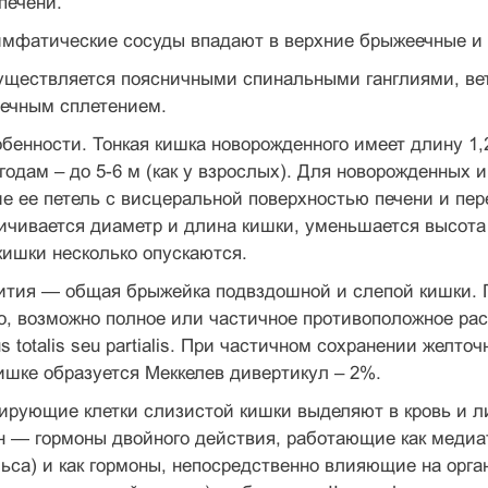
печени.
мфатические сосуды впадают в верхние брыжеечные и
уществляется поясничными спинальными ганглиями, ве
ечным сплетением.
бенности. Тонкая кишка новорожденного имеет длину 1,2
12 годам – до 5-6 м (как у взрослых). Для новорожденных
е ее петель с висцеральной поверхностью печени и пе
ичивается диаметр и длина кишки, уменьшается высота 
кишки несколько опускаются.
ития — общая брыжейка подвздошной и слепой кишки. П
о, возможно полное или частичное противоположное ра
us totalis seu partialis. При частичном сохранении желто
шке образуется Меккелев дивертикул – 2%.
рующие клетки слизистой кишки выделяют в кровь и ли
н — гормоны двойного действия, работающие как медиа
ьса) и как гормоны, непосредственно влияющие нa орг