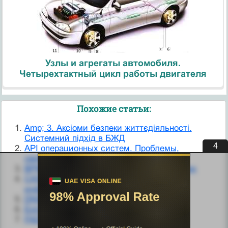
Узлы и агрегаты автомобиля.
Четырехтактный цикл работы двигателя
Похожие статьи:
Amp; 3. Аксіоми безпеки життєдіяльності.
Системний підхід в БЖД
3
API операционных систем. Проблемы,
связанные с многообразием API
BPM-система - це просто Сховище даннях
CASE-средства проектирования
информационных систем
DNS - система доменных имен
Extranet - системи
FADEC Состав системы