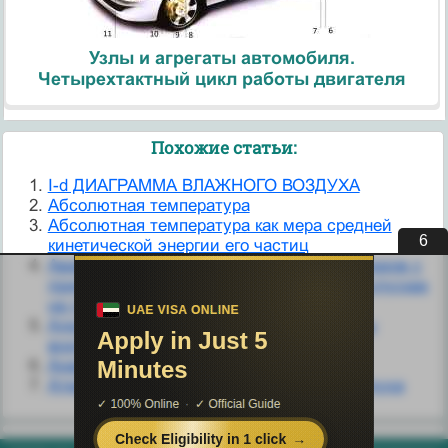
Узлы и агрегаты автомобиля.
Четырехтактный цикл работы двигателя
Похожие статьи:
I-d ДИАГРАММА ВЛАЖНОГО ВОЗДУХА
Абсолютная температура
Абсолютная температура как мера средней
5
кинетической энергии его частиц
Аварийные режимы декомпрессии водолазов с
применением для дыхания воздуха при спусках
на глубины 10-60 м
Адиабатические изменения температуры
воздуха
Анализ воздуха
Атмосферное давление и плотность воздуха