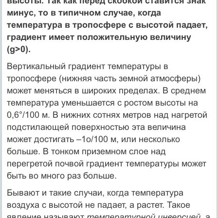
высоты. Так как перед скобкой ставится знак
минус, то в типичном случае, когда
температура в тропосфере с высотой падает,
градиент имеет положительную величину
(g>0).
Вертикальный градиент температуры в
тропосфере (нижняя часть земной атмосферы)
может меняться в широких пределах. В среднем
температура уменьшается с ростом высоты на
0,6°/100 м. В нижних сотнях метров над нагретой
подстилающей поверхностью эта величина
может достигать –1o/100 м, или несколько
больше. В тонком приземном слое над
перегретой почвой градиент температуры может
быть во много раз больше.
Бывают и такие случаи, когда температура
воздуха с высотой не падает, а растет. Такое
явление называют
температурной инверсией
, а