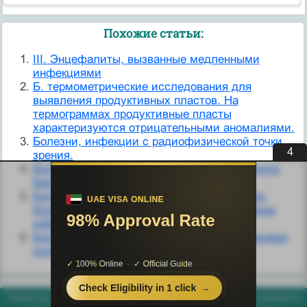
Похожие статьи:
III. Энцефалиты, вызванные медленными
инфекциями
Б. термометрические исследования для
выявления продуктивных пластов. На
термограммах продуктивные пласты
характеризуются отрицательными аномалиями.
Болезни, инфекции с радиофизической точки
3
зрения.
Болезни, связанные с нарушением фолдинга
белков
Болезни, связанные с характером питания:
болезни пищевой недостаточности, болезни
избыточного питания
Болезни, связанные с числовыми аномалиями
половых хромосом
helpiks.org - Хелпикс.Орг - 2014-2026 год. Материал сайта представляется