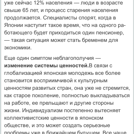
уже сейчас 12% населения — люди в возрасте
свыше 65 лет, и процесс старения населения
продолжается. Специа­листы спорят, когда в
Японии наступит такое время, что на одного ра­
ботающего будет приходиться один пенсионер,
— такая ситуация мо­жет стать бременем для
экономики.
Еще один симптом неблагополучия —
изменение системы ценнос­тей.
В связи с
глобализацией японская молодежь все более
становит­ся восприимчивой к культурным
ценностям развитых стран, она уже не стремится,
как старое поколение, полностью выкладываться
на ра­боте, ее прельщают и другие стороны
жизни. Индивидуализм посте­пенно вытесняет
коллективистские ценности в японском
обществе, и это может создать серьезные
проблемы уже в ближайшем будущем. Все чаще