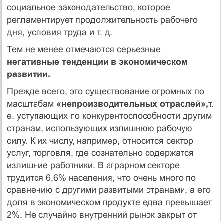
социальное законодательство, которое
регламентирует продолжи­тельность рабочего
дня, условия труда и т. д.
Тем не менее отмечаются серьезные
негативные тенденции в эконо­мическом
развитии.
Прежде всего, это существование огромных по
масштабам
«непро­изводительных отраслей»,
т.
е. уступающих по конкурентоспособности другим
странам, использующих излишнюю рабочую
силу. К их числу, например, относится сектор
услуг, торговля, где сознательно содер­жатся
излишние работники. В аграрном секторе
трудится 6,6% насе­ления, что очень много по
сравнению с другими развитыми странами, а его
доля в экономическом продукте едва превышает
2%. Не случай­но внутренний рынок закрыт от