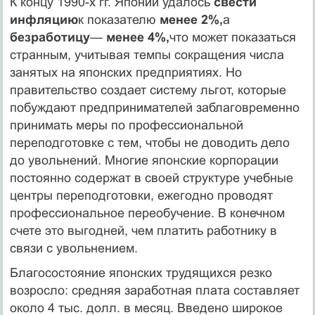
К концу 1990-х гг. Японии удалось
свести
инфляцию
к показателю
менее 2%,
а
безработицу
—
менее 4%,
что может показаться
странным, учитывая темпы сокращения числа
занятых на японских предприяти­ях. Но
правительство создает систему льгот, которые
побуждают пред­принимателей заблаговременно
принимать меры по профессиональ­ной
переподготовке с тем, чтобы не доводить дело
до увольнений. Многие японские корпорации
постоянно содержат в своей структуре учебные
центры переподготовки, ежегодно проводят
профессиональ­ное переобучение. В конечном
счете это выгодней, чем платить работ­нику в
связи с увольнением.
Благосостояние японских трудящихся резко
возросло: средняя за­работная плата составляет
около 4 тыс. долл. в месяц. Введено широ­кое