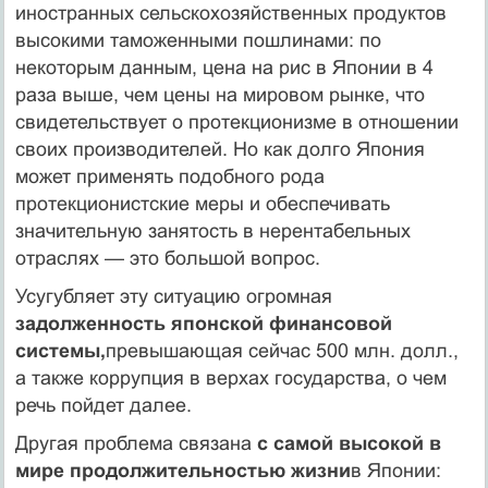
иностранных сельскохозяйственных продуктов
высокими таможенными пошлинами: по
некоторым дан­ным, цена на рис в Японии в 4
раза выше, чем цены на мировом рын­ке, что
свидетельствует о протекционизме в отношении
своих произ­водителей. Но как долго Япония
может применять подобного рода
протекционистские меры и обеспечивать
значительную занятость в не­рентабельных
отраслях — это большой вопрос.
Усугубляет эту ситуацию огромная
задолженность японской финан­совой
системы,
превышающая сейчас 500 млн. долл.,
а также корруп­ция в верхах государства, о чем
речь пойдет далее.
Другая проблема связана
с самой высокой в
мире продолжительнос­тью жизни
в Японии: