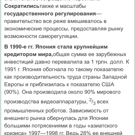
Сократились
также и масштабы
государственного регулиро­вания
—
правительство все реже вмешивалось в
экономические про­цессы, предоставляя рынку
возможности саморегуляции.
В 1990-е гг. Япония стала крупнейшим
кредитором мира,
общая сум­ма ее зарубежных
инвестиций давно перевалила за 1 трлн. долл. К
1991 г. Япония обогнала по такому показателю
как производитель­ность труда страны Западной
Европы и приблизилась к показателю США
(90%). Она производила около 90% мирового
2
производства видеоаппаратуры,
/
всех
3
промышленных роботов. Зависимость от
внешнего рынка обернулась для Японии
большими потрясениями в годы «азиатского
кризиса» 1997—1998 гг. Ведь 28% ее внешней