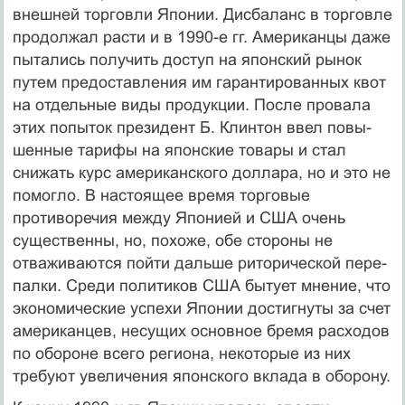
внешней торгов­ли Японии. Дисбаланс в торговле
продолжал расти и в 1990-е гг. Аме­риканцы даже
пытались получить доступ на японский рынок
путем предоставления им гарантированных квот
на отдельные виды продук­ции. После провала
этих попыток президент Б. Клинтон ввел повы­
шенные тарифы на японские товары и стал
снижать курс американ­ского доллара, но и это не
помогло. В настоящее время торговые
противоречия между Японией и США очень
существенны, но, похо­же, обе стороны не
отваживаются пойти дальше риторической пере­
палки. Среди политиков США бытует мнение, что
экономические ус­пехи Японии достигнуты за счет
американцев, несущих основное бремя расходов
по обороне всего региона, некоторые из них
требуют увеличения японского вклада в оборону.