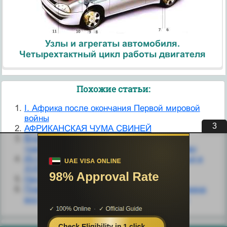
Узлы и агрегаты автомобиля.
Четырехтактный цикл работы двигателя
Похожие статьи:
I. Африка после окончания Первой мировой
войны
3
АФРИКАНСКАЯ ЧУМА СВИНЕЙ
Влияние основных правовых семей на
традиционное африканское обычное право
История восточноафриканского побережья в
XVIII в.
Начало пути - Африка
Племенной союз ньямвези и другие племена
восточной части Африканского материка