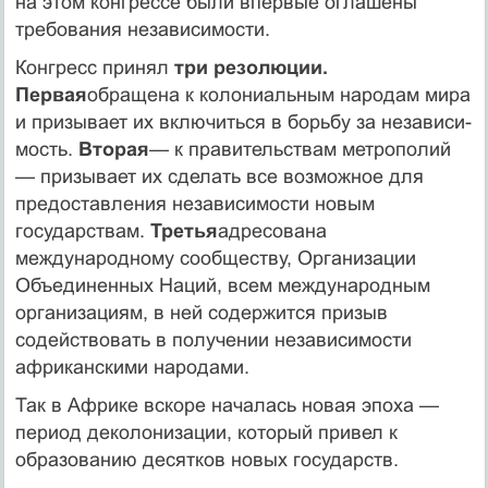
на этом конгрессе были впервые оглашены
требования независимости.
Конгресс принял
три резолюции.
Первая
обращена к колониаль­ным народам мира
и призывает их включиться в борьбу за независи­
мость.
Вторая
— к правительствам метрополий
— призывает их сде­лать все возможное для
предоставления независимости новым
государствам.
Третья
адресована
международному сообществу, Орга­низации
Объединенных Наций, всем международным
организациям, в ней содержится призыв
содействовать в получении независимости
африканскими народами.
Так в Африке вскоре началась новая эпоха —
период деколониза­ции, который привел к
образованию десятков новых государств.