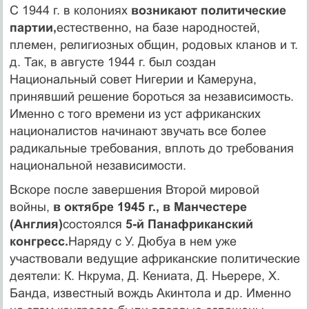
С 1944 г. в колониях
возникают политические
партии,
естественно, на базе народностей,
племен, религиозных общин, родовых кланов и т.
д. Так, в августе 1944 г. был создан
Национальный совет Нигерии и Камеруна,
принявший решение бороться за независимость.
Имен­но с того времени из уст африканских
националистов начинают зву­чать все более
радикальные требования, вплоть до требования
нацио­нальной независимости.
Вскоре после завершения Второй мировой
войны,
в октябре 1945 г., в Манчестере
(Англия)
состоялся
5-й Панафриканский
конгресс.
Наряду с У. Дюбуа в нем уже
участвовали ведущие африканские политические
деятели: К. Нкрума, Д. Кениата, Д. Ньерере, X.
Банда, известный вождь Акинтола и др. Именно