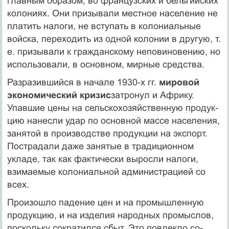
главным образом, во французских и бель­гийских
колониях. Они призывали местное население не
платить нало­ги, не вступать в колониальные
войска, переходить из одной колонии в другую, т.
е. призывали к гражданскому неповиновению, но
исполь­зовали, в основном, мирные средства.
Разразившийся в начале 1930-х гг.
мировой
экономический кризис
затронул и Африку.
Упавшие цены на сельскохозяйственную продук­
цию нанесли удар по основной массе населения,
занятой в производ­стве продукции на экспорт.
Пострадали даже занятые в традиционном
укладе, так как фактически выросли налоги,
взимаемые колониаль­ной администрацией со
всех.
Произошло падение цен и на промышленную
продукцию, и на изде­лия народных промыслов,
поскольку сократился сбыт. Это повлекло со­