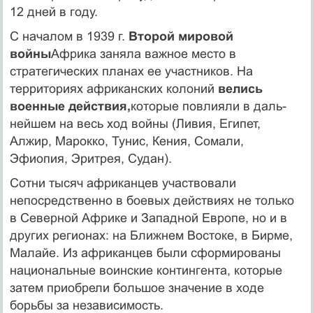
12 дней в году.
С началом в 1939 г.
Второй мировой
войны
Африка заняла важное место в
стратегических планах ее участников. На
территориях афри­канских колоний
велись
военные действия,
которые повлияли в даль­
нейшем на весь ход войны (Ливия, Египет,
Алжир, Марокко, Тунис, Кения, Сомали,
Эфиопия, Эритрея, Судан).
Сотни тысяч африканцев участвовали
непосредственно в боевых действиях не только
в Северной Африке и Западной Европе, но и в
других регионах: на Ближнем Востоке, в Бирме,
Малайе. Из афри­канцев были сформированы
национальные воинские контингента, которые
затем приобрели большое значение в ходе
борьбы за неза­висимость.