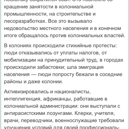
кращение занятости в колониальной
промышленности, на строительстве и
лесоразработках. Все это вызывало
недовольство местного населения и в конечном
итоге обращалось против колониальных властей.
В колониях происходили стихийные протесты:
люди отказывались от уплаты налогов, от
мобилизации на принудительный труд, в горо­дах
происходили забастовки; шла эмиграция
населения — люди по­просту бежали в соседние
районы и даже колонии.
Активизировались и националисты,
интеллигенция, африканцы, работавшие в
колониальной администрации: они выступали с
анти­расистскими лозунгами. Клерки, учителя,
врачи, переводчики, воен­нослужащие требовали
улучшения условий для своей профессиональ­