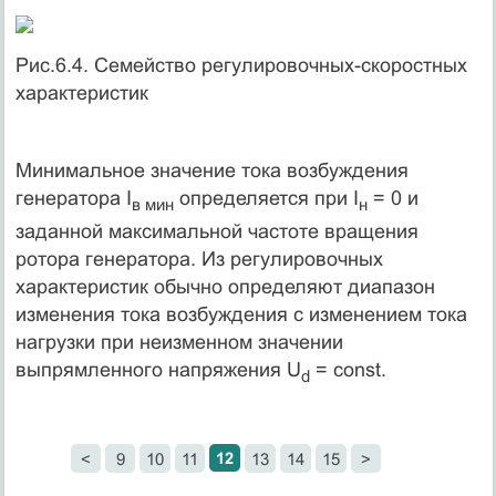
Рис.6.4. Семейство регулировочных-скоростных
ха­рактеристик
Минимальное значение тока возбуждения
генератора I
оп­ределяется при I
= 0 и
в мин
н
заданной максимальной частоте враще­ния
ротора генератора. Из регулировочных
характеристик обычно определяют диапазон
изменения тока возбуждения с изменением тока
нагрузки при неизменном значении
выпрямленного напря­жения U
= const.
d
12
<
9
10
11
13
14
15
>