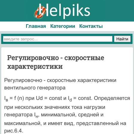
Главная
Категории
Контакты
Регулировочно - скоростные
характеристики
Регулировочно - скоростные характеристики
вентильного гене­ратора
I
= f (n) при Ud = const и I
= const. Опре­деляется
в
d
при нескольких значе­ниях тока нагрузки
генератора I
, минимальной, средней и
н
максимальной, и имеет вид, представленный на
рис.6.4.