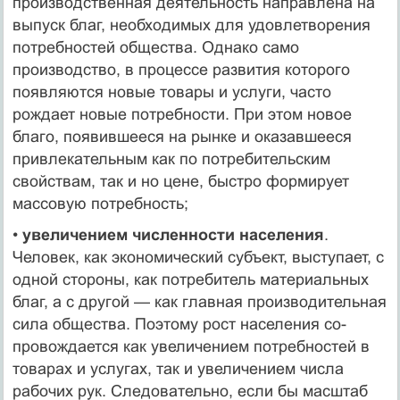
производственная деятельность направ­лена на
выпуск благ, необходимых для удовлетворения
потребностей общества. Однако само
производство, в про­цессе развития которого
появляются новые товары и услу­ги, часто
рождает новые потребности. При этом новое
благо, появившееся на рынке и оказавшееся
привлекательным как по потребительским
свойствам, так и но цене, быстро формирует
массовую потребность;
•
увеличением численности населения
.
Человек, как эконо­мический субъект, выступает, с
одной стороны, как потре­битель материальных
благ, а с другой — как главная произ­водительная
сила общества. Поэтому рост населения со­
провождается как увеличением потребностей в
товарах и услугах, так и увеличением числа
рабочих рук. Следова­тельно, если бы масштаб