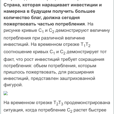
Страна, которая наращивает инвестиции и
намерена в будущем получить большее
количество благ, должна сегодня
пожертвовать частью потребления
. На
рисунке кривые С
и С
демонстрируют вели­чину
1
2
потребления при различной величине
инвестиций. На вре­менном отрезке T
Т
1
2
соотношение кривых C
и С
демонстрирует тот
1
2
факт, что рост инвестиций требует сокращения
потребления: объем потребления, которым
пришлось пожертвовать, для рас­ширения
инвестиций, представлен заштрихованной
фигурой.
На временном отрезке Т
Т
продемонстрирована
2
3
ситуация, когда потребление С
растет быстрее
2