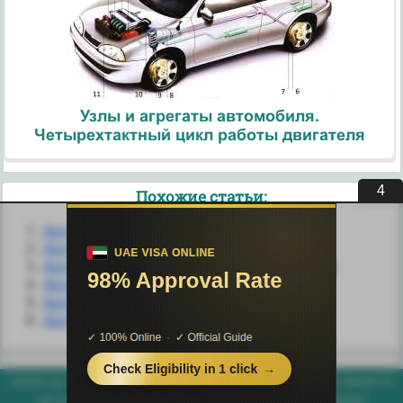
Узлы и агрегаты автомобиля.
Четырехтактный цикл работы двигателя
3
Похожие статьи:
Активный аудит
Активный и пассивный двухполюсник
Активный ортодонтический этап лечения
Активный раздаточный материал
Активный раздаточный материал
Активный раздаточный материал
helpiks.org - Хелпикс.Орг - 2014-2026 год. Материал сайта представляется
для ознакомительного и учебного использования. |
Поддержка