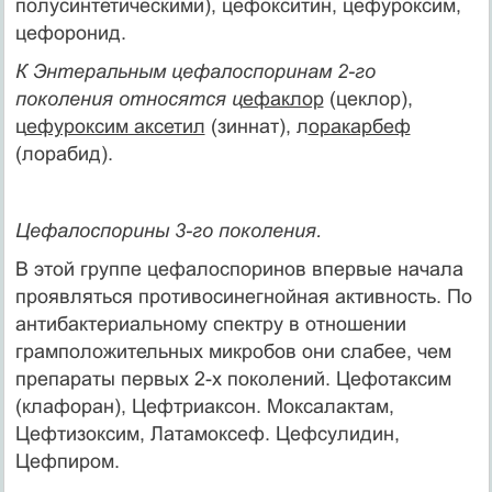
полусинтетическими), цефокситин, цефуроксим,
цефоронид.
К Энтеральным цефалоспоринам 2-го
поколения относятся ц
ефаклор
(цеклор),
ц
ефуроксим аксетил
(зиннат), л
оракарбеф
(лорабид).
Цефалоспорины 3-го поколения.
В этой группе цефалоспоринов впервые начала
проявляться противосинегнойная активность. По
антибактериальному спектру в отношении
грамположительных микробов они слабее, чем
препараты первых 2-х поколений. Цефотаксим
(клафоран), Цефтриаксон. Моксалактам,
Цефтизоксим, Латамоксеф. Цефсулидин,
Цефпиром.