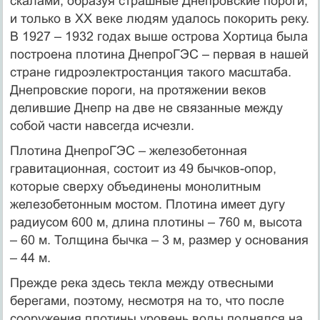
скалами, образуя страшные Днепровские пороги,
и только в XX веке людям удалось покорить реку.
В 1927 – 1932 годах выше острова Хортица была
построена плотина ДнепроГЭС – первая в нашей
стране гидроэлектростанция такого масштаба.
Днепровские пороги, на протяжении веков
делившие Днепр на две не связанные между
собой части навсегда исчезли.
Плотина ДнепроГЭС – железобетонная
гравитационная, состоит из 49 бычков-опор,
которые сверху объединены монолитным
железобетонным мостом. Плотина имеет дугу
радиусом 600 м, длина плотины – 760 м, высота
– 60 м. Толщина бычка – 3 м, размер у основания
– 44 м.
Прежде река здесь текла между отвесными
берегами, поэтому, несмотря на то, что после
сооружения плотины уровень воды поднялся на