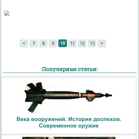
10
<
7
8
9
11
12
13
>
Популярные статьи:
Века вооружений. История доспехов.
Современное оружие