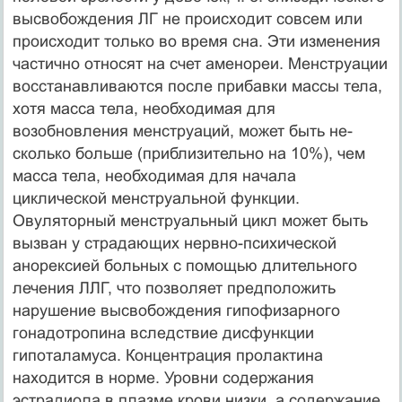
высвобождения ЛГ не происходит сов­сем или
происходит только во время сна. Эти изменения
частично относят на счет аменореи. Менструации
восстанавливаются после прибавки массы тела,
хотя масса тела, необходимая для
возобновления менструаций, может быть не­
сколько больше (приблизительно на 10%), чем
масса тела, необходимая для начала
циклической менструальной функции.
Овуляторный менструальный цикл может быть
вызван у страдающих нервно-психической
анорексией больных с по­мощью длительного
лечения ЛЛГ, что позволяет предположить
нарушение вы­свобождения гипофизарного
гонадотропина вследствие дисфункции
гипоталамуса. Концентрация пролактина
находится в норме. Уровни содержания
эстрадиола в плазме крови низки, а содержание