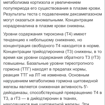
метаболизма кортизола и увеличением
полупериода его существования в плазме крови.
Результаты теста с подавлением дексаметазоном
могут оказаться аномальными. Концентрации
норадреналина в плазме крови снижены.
Уровни содержания тироксина (Т4) имеют
тенденцию к небольшому сниже­нию, но
концентрация свободного Т4 находится в норме.
Концентрации трийодтиронина (Т3) снижены, в то
время как уровни содержания обратно­го Т3 (rТ3)
повышены. Базальные уровни тиреотропного
гормона (ТТГ) находят в пределах нормы,
реакция ТТГ на ЛТ не изменена. Основным
нарушением метаболизма гормона щитовидной
железы является сниженная активность 5'-
дейодиназы, способствующей превращению Т4 в
Т3, а rТ3 — в дийодтиронин в тканях,
находящихся вне щитовидной железы. Эти