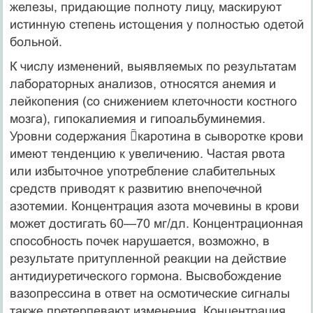
железы, придающие полноту лицу, маскируют
истинную степень исто­щения у полностью одетой
больной.
К числу изменений, выявляемых по результатам
лабораторных анализов, относятся анемия и
лейкопения (со снижением клеточности костного
мозга), гипокалиемия и гипоальбуминемия.
Уровни содержания каротина в сыворотке крови
имеют тенденцию к увеличению. Частая рвота
или избыточное употреб­ление слабительных
средств приводят к развитию внепочечной
азотемии. Кон­центрация азота мочевины в крови
может достигать 60—70 мг/дл. Концентра­ционная
способность почек нарушается, возможно, в
результате притупленной реакции на действие
антидиуретического гормона. Высвобождение
вазопрессина в ответ на осмотические сигналы
также претерпевают изменения. Концентрация