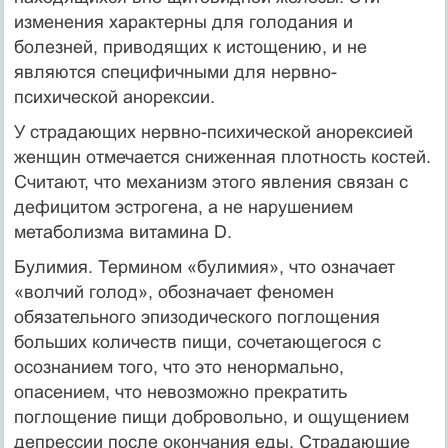
изменения характерны для голодания и
болезней, приводящих к истощению, и не
являются специфичными для нервно-
психической анорексии.
У страдающих нервно-психической анорексией
женщин отмечается снижен­ная плотность костей.
Считают, что механизм этого явления связан с
дефицитом эстрогена, а не нарушением
метаболизма витамина D.
Булимия. Термином «булимия», что означает
«волчий голод», обозна­чает феномен
обязательного эпизодического поглощения
больших количеств пи­щи, сочетающегося с
осознанием того, что это ненормально,
опасением, что не­возможно прекратить
поглощение пищи добровольно, и ощущением
депрессии после окончания еды. Страдающие