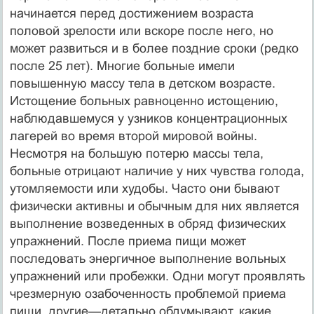
начинается перед достижением возраста
половой зрелости или вскоре после него, но
может развиться и в более поздние сроки (редко
после 25 лет). Многие больные имели
повышенную массу тела в детском возрасте.
Истощение больных равноценно истощению,
наблюдавшемуся у узников кон­центрационных
лагерей во время второй мировой войны.
Несмотря на большую потерю массы тела,
больные отрицают наличие у них чувства голода,
утомля­емости или худобы. Часто они бывают
физически активны и обычным для них является
выполнение возведенных в обряд физических
упражнений. После приема пищи может
последовать энергичное выполнение вольных
упражнений или пробежки. Одни могут проявлять
чрезмерную озабоченность проблемой приема
пищи, другие—детально обдумывают, какие