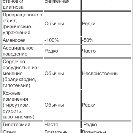
становки
сниженная
диагноза
Превращенные в
обряд
Обычны
Редки
физические
упражнения
Аменорея
-100%
-50%
Асоциальное
Редко
Часто
поведение
Сердечно-
сосудистые из­
менения
Обычны
Несвойственны
(брадикардия,
гипотензия)
Кожные
изменения
(гирсутизм,
Обычны
Редки
сухость,
каротинемия)
Гипотермия
Часто
.Редко
Отеки
Возможны
Возможны