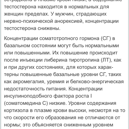
тестостерона находится в нормальных для
женщин пределах. У мужчин, страдающих
нервно-психической анорексией, кон­центрации
тестостерона снижены.
Концентрации соматотропного гормона (СГ) в
базальном состоянии могут быть нормальными
или повышенными. Их повышение происходит
после инъекции либерина тиротропина (ЛТ), как
и при других состояниях, для которых харак­
терны повышенные базальные уровни СГ, таких
как акромегалия, уремия и белково-энергическая
недостаточность питания. Концентрации
инсулиноподобного фактора роста I
(соматомедина С) низкие. Уровни содержания
кортизола в плазме крови высоки, несмотря на то
что скорости его образования не отли­чаются от
нормы; это объясняется сниженным уровнем