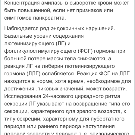
Концентрация амилазы в сыворотке крови может
быть повышенной, если нет признаков или
симптомов панкреатита.
Наблюдается ряд эндокринных нарушений.
Базальные уровни содержания
лютеинизирующего (ЛГ) и
фолликулостимулирующего (ФСГ) гормона при
боль­шой потере массы тела снижаются, а
реакция ЛГ на либерин лютеинизирующего
гормона (ЛЛГ) ослабляется. Реакция ФСГ на ЛЛГ
находится в норме, хотя вре­мя, необходимое для
достижения .пиковых значений, может возрасти.
Исследо­вания 24-часового циркадного ритма
секреции ЛГ указывают на возвращение типа его
секреции, характерного для зрелого возраста, к
типу секреции, харак­терному для пубертатного
периода или раннего периода наступления
половой зрелости у девочек; т. е. эпизодического