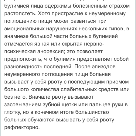
булимией лица одержимы болезненным стра­хом
растолстеть. Хотя пристрастие к неумеренному
поглощению пищи может развиться при
эмоциональных нарушениях нескольких типов, в
анамнезе боль­шой части больных булимией
отмечается явная или скрытая нервно-
психическая анорексия; это позволяет
предположить, что булимия представляет собой
разно­видность последней. После эпизодов
неумеренного поглощения пищи больная
вызывает у себя рвоту с последующим приемом
большого количества слабитель­ных средств или
без него. Вначале рвоту вызывают
засовыванием зубной щетки или пальцев руки в
глотку, но в конечном итоге большинство
больных обучаются вызывать у себя рвоту
рефлекторно.