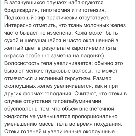
В затянувшихся случаях наблюдаются
брадикардия, гипотермия и гипотензия.
Подкожный жир практически отсутствует.
Интересно отметить, что ткань молочных желез
часто бывает не изменена. Кожа может быть
сухой и шелу­шащейся и часто окрашенной в
желтый цвет в результате каротинемии (эта
окраска особенно заметна на ладонях).
Волосистость тела увеличивается; обычно это
бывают мелкие пушковые волосы, но может
отмечаться и истинный гирсутизм. Размер
околоушных желез увеличивается, как и при
других формах голо­дания. Считают, что отеки в
случае отсутствия гипоальбуминемии
обусловлены тем, что объем внеклеточной
жидкости
не
уменьшается пропорционально
умень­шению массы тела во время похудания.
Отеки голеней и увеличенные около­ушные