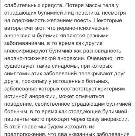
слабительных средств. Потеря массы тела у
страдающих були­мией лиц невелика, несмотря
на одержимость желанием поесть. Некоторые
авторы считают, что нервно-психическая
анорексия и булимия являются разными
заболеваниями, в то время как другие
классифицируют булимию как разновид­ность
нервно-психической анорексии. Очевидно, что
существуют такие синдромы, при которых
симптомы этих заболеваний перекрывают друг
друга, поскольку у истощенных больных,
заболевание которых соответствует критериям
истинной анорексии, может отмечаться
поведение, свойственное страдающим булимией
больным, в то время как страдающие булимией
пациенты часто проходят через фазу анорексии.
В этой главе мы будем исходить из
предположения, что два указанных заболевания