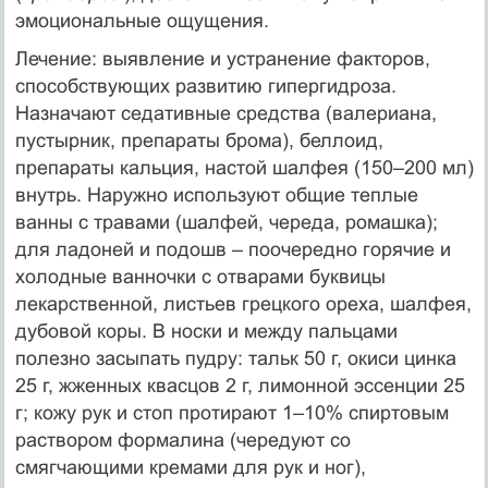
эмоциональные ощущения.
Лечение: выявление и устранение факторов,
способствующих развитию гипергидроза.
Назначают седативные средства (валериана,
пустырник, препараты брома), беллоид,
препараты кальция, настой шалфея (150–200 мл)
внутрь. Наружно используют общие теплые
ванны с травами (шалфей, череда, ромашка);
для ладоней и подошв – поочередно горячие и
холодные ванночки с отварами буквицы
лекарственной, листьев грецкого ореха, шалфея,
дубовой коры. В носки и между пальцами
полезно засыпать пудру: тальк 50 г, окиси цинка
25 г, жженных квасцов 2 г, лимонной эссенции 25
г; кожу рук и стоп протирают 1–10% спиртовым
раствором формалина (чередуют со
смягчающими кремами для рук и ног),