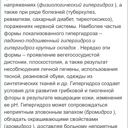
напряжениях (
физиологический гипергидроз
), а
также при ряде болезней (туберкулез,
ревматизм, сахарный диабет, тиреотоксикоз),
поражениях нервной системы. Наиболее частые
формы локализованного гипергидроза –
ладонно‑подошвенный гипергидроз и
гипергидроз крупных складок
. Нередко эти
формы – проявление вегетососудистой
дистонии, плоскостопия, а также результат
несоблюдения личной гигиены, использования
тесной, резиновой обуви, одежды из
синтетических тканей и др. Гипергидроз создает
условия для развития грибковой и пиогенной
флоры в результате мацерации кожи, изменения
ее рН. Гипергидроз может сопровождаться
неприятным зловонным запахом (
бромидроз
),
обладать окрашивающими свойствами
(
хромидроз
), доставляя больному неприятные