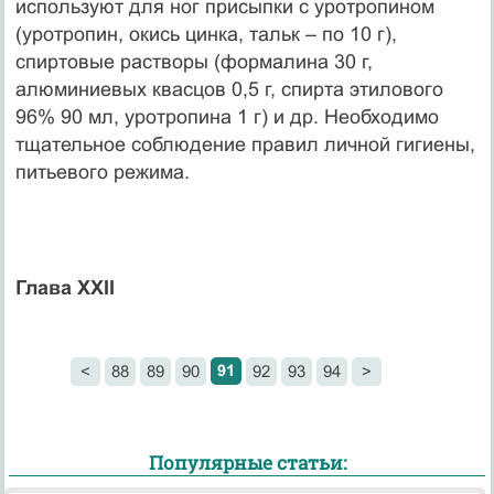
используют для ног присыпки с уротропином
(уротропин, окись цинка, тальк – по 10 г),
спиртовые растворы (формалина 30 г,
алюминиевых квасцов 0,5 г, спирта этилового
96% 90 мл, уротропина 1 г) и др. Необходимо
тщательное соблюдение правил личной гигиены,
питьевого режима.
Глава XXII
91
<
88
89
90
92
93
94
>
Популярные статьи: