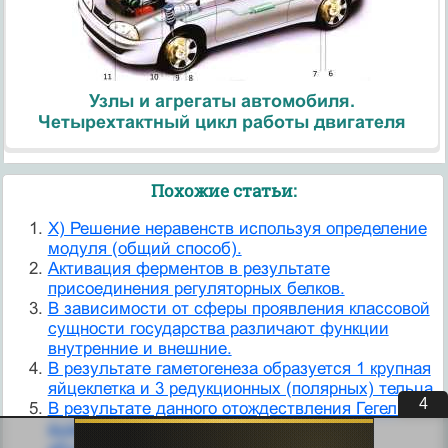
Узлы и агрегаты автомобиля.
Четырехтактный цикл работы двигателя
Похожие статьи:
X) Решение неравенств используя определение
модуля (общий способ).
Активация ферментов в результате
присоединения регуляторных белков.
В зависимости от сферы проявления классовой
сущности государства различают функции
внутренние и внешние.
В результате гаметогенеза образуется 1 крупная
яйцеклетка и 3 редукционных (полярных) тельца.
3
В результате данного отождествления Гегель
выводит особое философское понятие -