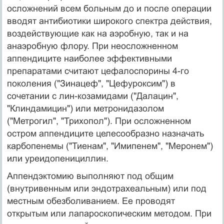
осложнений всем больным до и после операции
вводят антибиотики широкого спектра действия,
воз­действующие как на аэробную, так и на
анаэробную флору. При неосложненном
аппендиците наиболее эффективными
препаратами считают цефалоспорины 4-го
поколения ("Зинацеф", "Цефуроксим") в
сочетании с лин-козамидами ("Далацин",
"Клиндамицин") или метронидазолом
("Метрогил", "Трихопол"). При осложненном
остром аппендиците целесообразно назна­чать
карбопенемы ("Тиенам", "Имипенем", "Меронем")
или уреидопенициллин.
Аппендэктомию выполняют под общим
(внутривенным или эндотрахеальным) или под
местным обезболиванием. Ее проводят
открытым или ла­пароскопическим методом. При