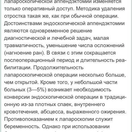
лапароскопической аппендэктомии изме­няется
только оперативный доступ. Методика удаления
отростка такая же, как при обычной операции.
Достоинствами эндоскопической аппендэктомии
являются одновременное решение
диагностической и лечебной задач, малая
травматичность, уменьшение числа осложнений
(нагноение ран). В связи с этим сокращается
послеоперационный период и длительность реа­
билитации. Продолжительность
лапароскопической операции несколько больше,
чем открытой. Кроме того, у небольшой части
больных (3—5%) возникает необходимость
конверсии эндоскопической операции в традици­
онную из-за плотных спаек, внутреннего
кровотечения, абсцесса, выражен­ного ожирения.
Проти­вопоказанием к лапароскопии служит
беременность. Однако при использо­вании