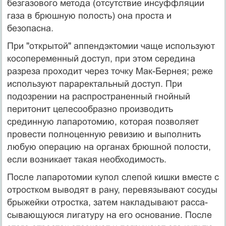
безгазового метода (отсутствие инсуффляции
газа в брюшную по­лость) она проста и
безопасна.
При "открытой" аппендэктомии чаще используют
косопеременный дос­туп, при этом середина
разреза проходит через точку Мак-Бернея; реже
ис­пользуют параректальный доступ. При
подозрении на распространенный гнойный
перитонит целесообразно производить
срединную лапаротомию, которая позволяет
провести полноценную ревизию и выполнить
любую операцию на органах брюшной полости,
если возникает такая необходи­мость.
После лапаротомии купол слепой кишки вместе с
отростком выводят в рану, перевязывают сосуды
брыжейки отростка, затем накладывают расса­
сывающуюся лигатуру на его основание. После