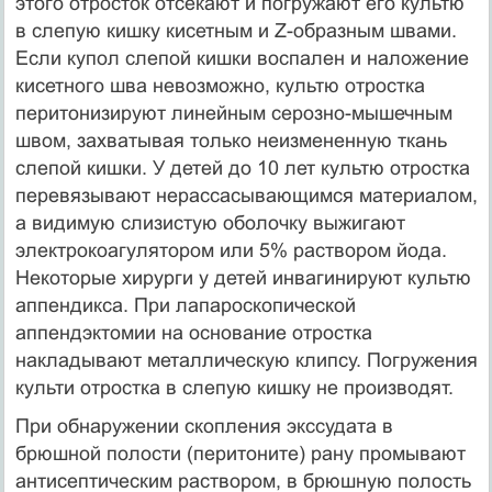
этого отросток отсекают и погружают его культю
в слепую кишку кисетным и Z-образным швами.
Ес­ли купол слепой кишки воспален и наложение
кисетного шва невозможно, культю отростка
перитонизируют линейным серозно-мышечным
швом, за­хватывая только неизмененную ткань
слепой кишки. У детей до 10 лет куль­тю отростка
перевязывают нерассасывающимся материалом,
а видимую слизистую оболочку выжигают
электрокоагулятором или 5% раствором йо­да.
Некоторые хирурги у детей инвагинируют культю
аппендикса. При ла­пароскопической
аппендэктомии на основание отростка
накладывают ме­таллическую клипсу. Погружения
культи отростка в слепую кишку не про­изводят.
При обнаружении скопления экссудата в
брюшной полости (перитоните) рану промывают
антисептическим раствором, в брюшную полость