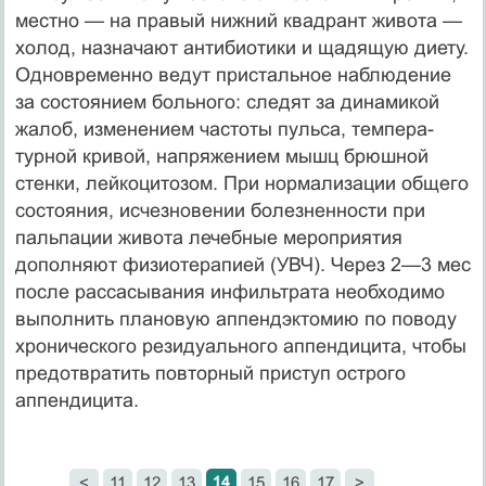
местно — на правый нижний квадрант живота —
холод, назначают антибиотики и щадящую диету.
Одновременно ведут пристальное наблюдение
за состоянием боль­ного: следят за динамикой
жалоб, изменением частоты пульса, темпера­
турной кривой, напряжением мышц брюшной
стенки, лейкоцитозом. При нормализации общего
состояния, исчезновении болезненности при
паль­пации живота лечебные мероприятия
дополняют физиотерапией (УВЧ). Через 2—3 мес
после рассасывания инфильтрата необходимо
выполнить плановую аппендэктомию по поводу
хронического резидуального аппен­дицита, чтобы
предотвратить повторный приступ острого
аппендицита.
14
<
11
12
13
15
16
17
>