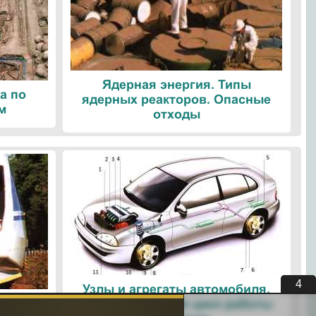
Ядерная энергия. Типы
а по
ядерных реакторов. Опасные
м
отходы
3
Узлы и агрегаты автомобиля.
ые
Четырехтактный цикл работы