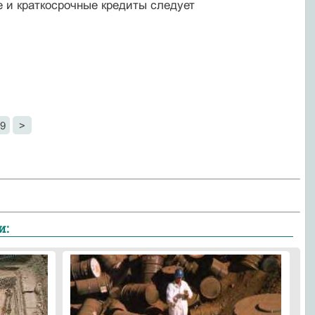
 и краткосрочные кре­диты следует
9
>
и: