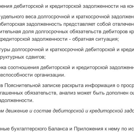
нения дебиторской и кредиторской задолженности на ко
 удельного веса долгосрочной и краткосрочной задолже
ебиторская задолженность представляет собой отвлечен
ительная доля долго­срочных обязательств дебиторов к
редиторской задолженности - обратная ситуация;
ктуры долгосрочной и краткосрочной дебиторской и кред
руктурных сдвигов;
енка соотношения дебиторской и кредиторской задолжен
еспособности организации.
 в Пояснительной записке раскрыта информация о проср
га­шенных обязательств, анализ может быть дополнен о
адолженности.
ем движение и состав дебиторской и кредиторской за
ные бухгалтерского Баланса и Приложения к нему по ис