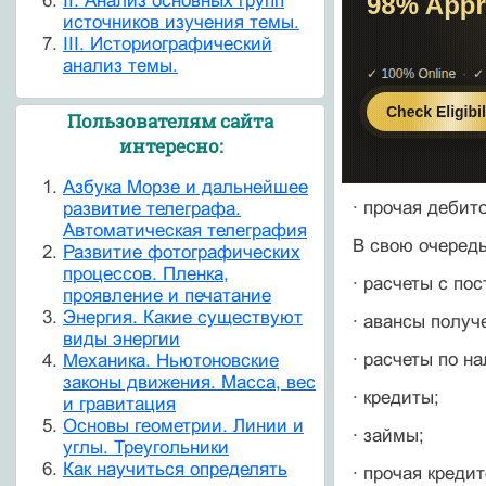
II. Анализ основных групп
источников изучения темы.
III. Историографический
анализ темы.
Пользователям сайта
интересно:
Азбука Морзе и дальнейшее
· прочая дебит
развитие телеграфа.
Автоматическая телеграфия
В свою очеред
Развитие фотографических
процессов. Пленка,
· расчеты с по
проявление и печатание
Энергия. Какие существуют
· авансы получ
виды энергии
· расчеты по н
Механика. Ньютоновские
законы движения. Масса, вес
· кредиты;
и гравитация
Основы геометрии. Линии и
· займы;
углы. Треугольники
Как научиться определять
· прочая креди