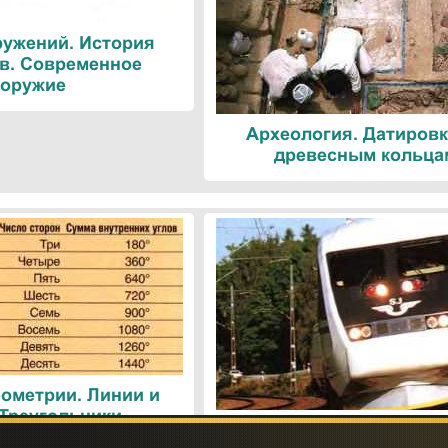
ружений. История
в. Современное
оружие
Археология. Датировк
древесным кольца
ометрии. Линии и
 Треугольники
Поезда. Современн