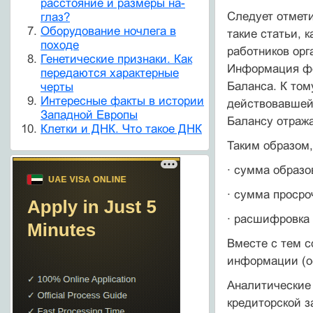
расстояние и размеры на-
Следует отмети
глаз?
Оборудование ночлега в
такие ста­тьи,
походе
работников орг
Генетические признаки. Как
Информация фо
передаются характерные
Баланса. К том
черты
Интересные факты в истории
действовавшей 
Западной Европы
Балансу отража
Клетки и ДНК. Что такое ДНК
Таким образом
· сумма образо
· сумма просро
· расшифровка 
Вместе с тем с
информации (ос
Аналитические
кредитор­ской