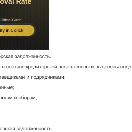
орская задолженность.
ь в составе кредиторской задолженности выделены сле
ставщиками и подрядчиками;
енные;
алогам и сборам;
торская задолженность.