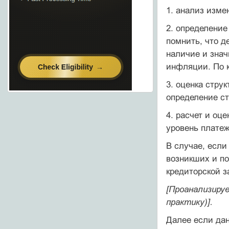
1. анализ изме
2. определение
помнить, что д
наличие и знач
инфляции. По к
3. оценка стру
определение ст
4. расчет и оц
уровень платеж
В случае, если
возникших и по
кредиторской з
[Проанализиру
практику)].
Далее если дан