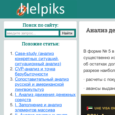
Поиск по сайту:
Анализ д
Похожие статьи:
В форме № 5 в 
Case-study (анализ
существенно из
конкретных ситуаций,
ситуационный анализ)
об остатках до
CVP-анализ и точка
разрезе наибол
безубыточности
Cопоставительный анализ
· расчеты с по
русской и американской
· авансы выдан
лингвокультур
I. Анализ движения денежных
средств
I. Заполнение и анализ
элементов массива