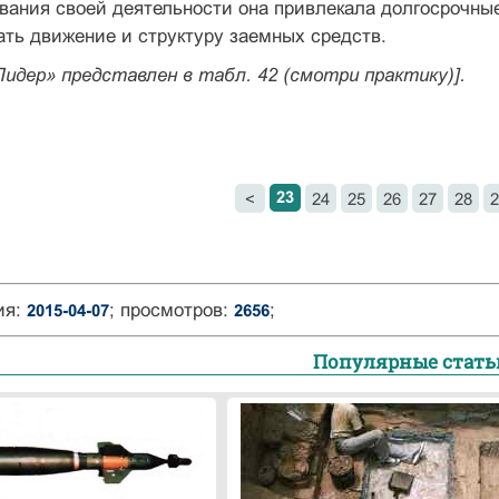
ания сво­ей деятельности она привлекала долгосрочные
ть движение и структуру заемных средств.
идер» представлен в табл. 42 (смотри практику)].
23
<
24
25
26
27
28
2
ия:
; просмотров:
;
2015-04-07
2656
Популярные стать