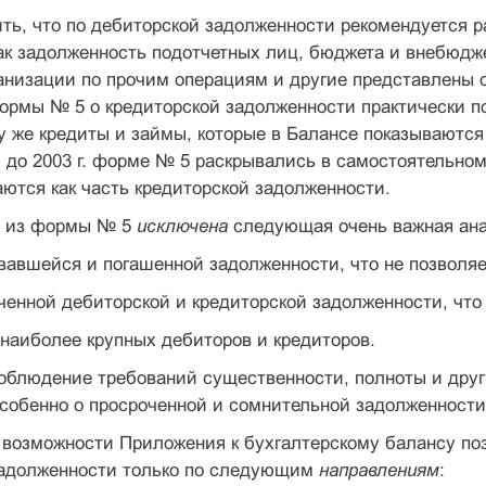
ть, что по дебиторской задолженности рекомен­дуется р
 как задолженность подотчетных лиц, бюджета и внебюдж
анизации по прочим операциям и другие представлены 
рмы № 5 о кредиторской задолжен­ности практически п
у же кредиты и займы, которые в Балансе показывают­ся
до 2003 г. форме № 5 раскрывались в самостоятельном
ются как часть кре­диторской задолженности.
, из формы № 5
исключена
следующая очень важ­ная ан
вавшейся и погашенной задолженности, что не позво­ляе
ченной дебиторской и кредиторской задолженно­сти, что 
наиболее крупных дебиторов и кредиторов.
облюдение требований существенности, полноты и друг
обен­но о просроченной и сомнительной задолженности
 возможности Приложения к бухгалтерскому балансу по
 задолженности только по следующим
направлениям
: