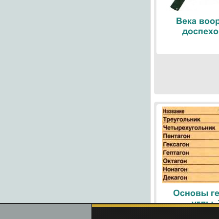
Века воо
доспехо
Основы ге
углы.