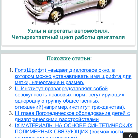
Узлы и агрегаты автомобиля.
Четырехтактный цикл работы двигателя
Похожие статьи:
Font(Шрифт) –выдает диалоговое окно, в
котором можно устанавливать имя шрифта для
метки, начертание и размер.
II. Институт правапредставляет собой
совокупность правовых норм, регулирующих
однородную группу общественных
отношений(например,институт гражданства).
III глава Логопедическое обследование детей с
дизартрическими расстройствами
IX МАТЕРИАЛЫ НА ОСНОВЕ СИНТЕТИЧЕСКИХ
ПОЛИМЕРНЫХ СВЯЗУЮЩИХ (возможности
5
применения в стенописи)