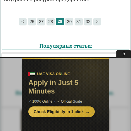
29
<
26
27
28
30
31
32
>
Популярные статьи:
3
Века вооружений. История доспехов.
Современное оружие