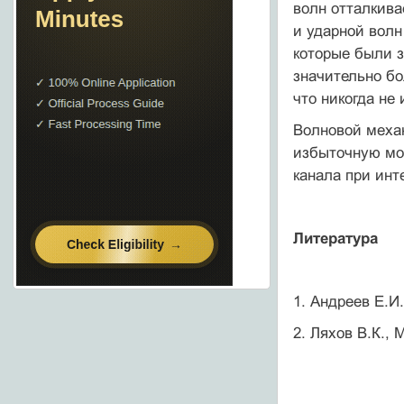
волн отталкива
и ударной волн
которые были з
значительно бо
что никогда не
Волновой механ
избыточную мощ
канала при инт
Литература
1. Андреев Е.И
2. Ляхов В.К.,