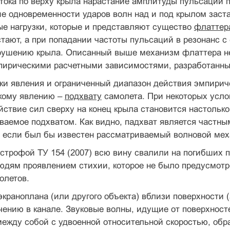
тока по верху крыла нарастание амплитуды пульсаций п
е одновременности ударов волн над и под крылом заста
е нагрузки, которые и представляют существо
флаттер
стают, а при попадании частоты пульсаций в резонанс с
рушению крыла. Описанный выше механизм флаттера не 
пирическими расчетными зависимостями, разработанн
ки явления и ограниченный диапазон действия эмпирич
кому явлению –
подхвату
самолета. При некоторых усло
ствие сил сверху на конец крыла становится настолько
ваемое подхватом. Как видно, падхват является частн
, если был бы известен рассматриваемый волновой мех
астрофой ТУ 154 (2007) всю вину свалили на погибших п
юдям проявлением стихии, которое не было предусмотр
олетов.
краноплана (или другого объекта) вблизи поверхности (
чению в канале. Звуковые волны, идущие от поверхносте
ежду собой с удвоенной относительной скоростью, обр