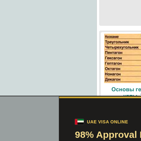
Основы ге
углы.