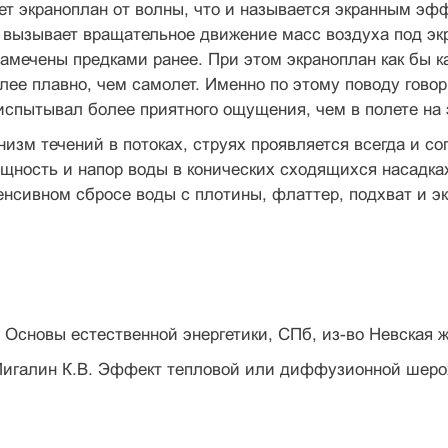
ет экраноплан от волны, что и называется экранным эфф
 вызывает вращательное движение масс воздуха под э
амечены предками ранее. При этом экраноплан как бы ка
лее плавно, чем самолет. Именно по этому поводу гово
 испытывал более приятного ощущения, чем в полете на 
изм течений в потоках, струях проявляется всегда и с
ность и напор воды в конических сходящихся насадках
енсивном сбросе воды с плотины, флаттер, подхват и э
. Основы естественной энергетики, СПб, из-во Невская же
 Мигалин К.В. Эффект тепловой или диффузионной шерохо