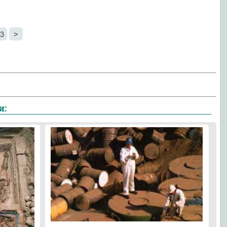
3
>
и: