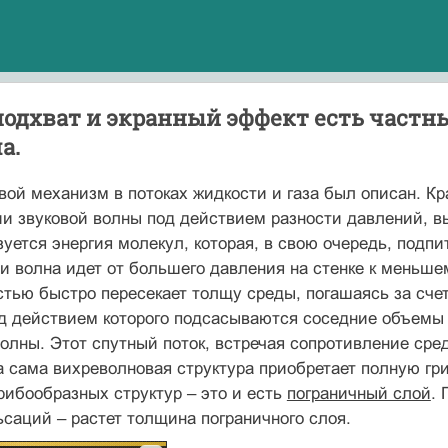
подхват и экранный эффект есть частн
а.
овой механизм в потоках жидкости и газа был описан. Кр
ии звуковой волны под действием разности давлений, 
зуется энергия молекул, которая, в свою очередь, подп
и волна идет от большего давления на стенке к меньше
стью быстро пересекает толщу среды, погашаясь за счет
д действием которого подсасываются соседние объемы 
олны. Этот спутный поток, встречая сопротивление сре
а сама вихреволновая структура приобретает полную гр
рибообразных структур – это и есть
пограничный слой
.
саций – растет толщина пограничного слоя.