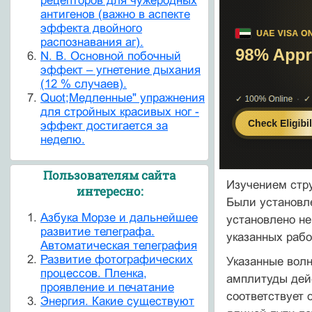
рецепторов для чужеродных
антигенов (важно в аспекте
эффекта двойного
распознавания аг).
N. B. Основной побочный
эффект – угнетение дыхания
(12 % случаев).
Quot;Медленные" упражнения
для стройных красивых ног -
эффект достигается за
неделю.
Пользователям сайта
Изучением стру
интересно:
Были установл
Азбука Морзе и дальнейшее
установлено не
развитие телеграфа.
указанных работ
Автоматическая телеграфия
Развитие фотографических
Указанные волн
процессов. Пленка,
амплитуды дейс
проявление и печатание
соответствует 
Энергия. Какие существуют