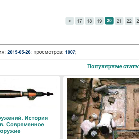
20
<
17
18
19
21
22
2
ия:
; просмотров:
;
2015-05-26
1007
Популярные стать
ружений. История
в. Современное
оружие