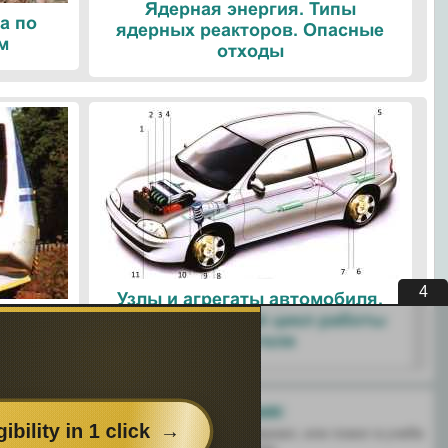
Ядерная энергия. Типы
а по
ядерных реакторов. Опасные
м
отходы
3
Узлы и агрегаты автомобиля.
ые
Четырехтактный цикл работы
ологии
двигателя
Поделитесь с друзьями:
 перенёс пользу информационный материал, или помог в учебе