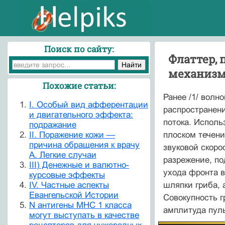
Поиск по сайту:
Флаттер, 
механизм
Похожие статьи:
Ранее /1/ волн
I. Особый вид афферентации
распространен
и двигательного эффекта:
потока. Исполь
подражание
II. Поражение кожи —
плоском течени
причина обращения к врачу
звуковой скоро
А. Легкие случаи
разрежение, по
III) Денежные и валютно-
ухода фронта в
курсовые эффекты
IV. Частные аспекты
шляпки гриба, 
Евангельской Истории
Совокупность г
N антигены МНС 1 класса
амплитуда пуль
могут выступать в качестве