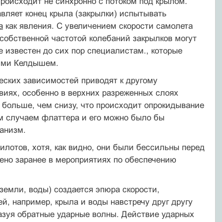
роисходит не синхронно с потоком под крылом.
вляет конец крыла (закрылки) испытывать
а
как явления. С увеличением скорости самолета
 собственной частотой колебаний закрылков могут
известен до сих пор специалистам., которые
ыми Келдышем.
еских зависимостей приводят к другому
виях, особенно в верхних разреженных слоях
 больше, чем снизу, что происходит опрокидывание
ым случаем флаттера и его можно было бы
анизм.
илотов, хотя, как видно, они были бессильны перед
ено заранее в мероприятиях по обеспечению
земли, воды) создается эпюра скорости,
й, например, крыла и воды навстречу друг другу
азуя обратные ударные волны. Действие ударных