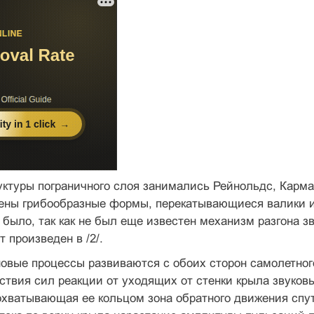
ктуры пограничного слоя занимались Рейнольдс, Карман
ены грибообразные формы, перекатывающиеся валики и 
 было, так как не был еще известен механизм разгона з
 произведен в /2/.
овые процессы развиваются с обоих сторон самолетного
твия сил реакции от уходящих от стенки крыла звуков
охватывающая ее кольцом зона обратного движения спутн