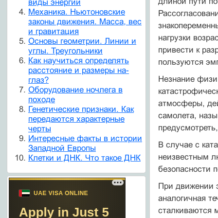
длиной пути по
виды энергии
Механика. Ньютоновские
Рассогласовани
законы движения. Масса, вес
знакопеременны
и гравитация
нагрузки возра
Основы геометрии. Линии и
привести к раз
углы. Треугольники
Как научиться определять
пользуются эм
расстояние и размеры на-
Незнание физи
глаз?
Оборудование ночлега в
катастрофичес
походе
атмосферы, дей
Генетические признаки. Как
самолета, назы
передаются характерные
предусмотреть
черты
Интересные факты в истории
В случае с кат
Западной Европы
неизвестным л
Клетки и ДНК. Что такое ДНК
безопасности п
При движении э
аналогичная те
сталкиваются м