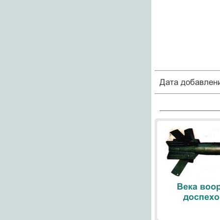
Дата добавлен
Века воо
доспехо