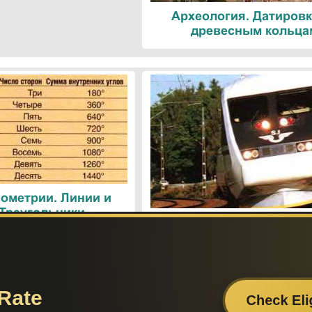
Археология. Датировк
древесным кольца
ометрии. Линии и
 Треугольники
Поезда. Современн
железнодорожные техн
Поиск по сайту:
Если вам