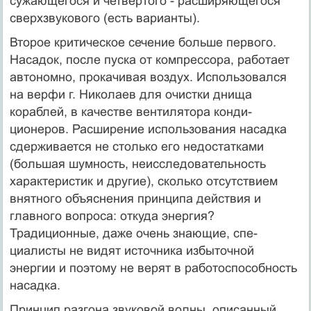
сужающегося и четвертого - расширяющегося
сверхзвуково­го (есть варианты).
Второе критическое сечение больше первого.
Насадок, после пуска от компрессора, работает
автономно, прокачивая воздух. Использовался
на вер­фи г. Николаев для очистки днища
кораблей, в качестве вентилятора конди­
ционеров. Расширение использования насадка
сдерживается не столько его недостатками
(большая шумность, неисследовательность
характеристик и другие), сколько отсутствием
внятного объяснения принципа действия и
главного вопроса: откуда энергия?
Традиционные, даже очень знающие, спе­
циалисты не видят источника избыточной
энергии и поэтому не верят в рабо­тоспособность
насадка.
Принцип разгона звуковой волны, описанный