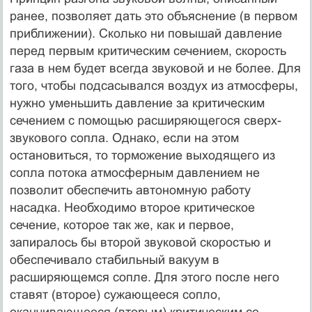
ранее, позволяет дать это объяснение (в первом
приближении). Сколько ни повышай давление
перед первым критическим сечением, скорость
газа в нем будет всегда звуковой и не более. Для
того, чтобы подсасывался воздух из атмосферы,
нужно умень­шить давление за критическим
сечением с помощью расширяющегося сверх­
звукового сопла. Однако, если на этом
остановиться, то торможение выхо­дящего из
сопла потока атмосферным давлением не
позволит обеспечить ав­тономную работу
насадка. Необходимо второе критическое
сечение, которое так же, как и первое,
запиралось бы второй звуковой скоростью и
обеспечивало стабильный вакуум в
расширяющемся сопле. Для этого после него
ста­вят (второе) сужающееся сопло,
оканчивающееся (вторым) критическим се­