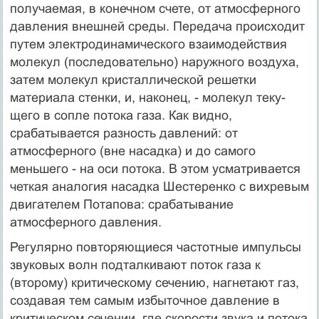
получаемая, в конечном счете, от атмосферного
давления внешней среды. Передача происходит
путем электродинамического взаимодействия
молекул (последовательно) наружного воздуха,
затем моле­кул кристаллической решетки
материала стенки, и, наконец, - молекул теку­
щего в сопле потока газа. Как видно,
срабатывается разность давлений: от
атмосферного (вне насадка) и до самого
меньшего - на оси потока. В этом усматривается
четкая аналогия насадка Шестеренко с вихревым
двигателем Потапова: срабатывание
атмосферного давления.
Регулярно повторяющиеся частотные импульсы
звуковых волн подтал­кивают поток газа к
(второму) критическому сечению, нагнетают газ,
созда­вая тем самым избыточное давление в
критическом сечении, где скорости звука и потока