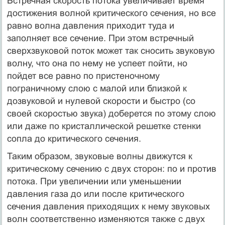
Встречная скорость потока увеличивает время
достижения волной критического сечения, но все
равно волна давле­ния приходит туда и
заполняет все сечение. При этом встречный
сверхзвуко­вой поток может так сносить звуковую
волну, что она по нему не успеет пой­ти, но
пойдет все равно по пристеночному
пограничному слою с малой или близкой к
дозвуковой и нулевой скорости и быстро (со
своей скоростью зву­ка) доберется по этому слою
или даже по кристаллической решетке стенки
сопла до критического сечения.
Таким образом, звуковые волны движутся к
критическому сечению с двух сторон: по и против
потока. При увеличении или уменьшении
давления газа до или после критического
сечения давления приходящих к нему звуко­вых
волн соответственно изменяются также с двух