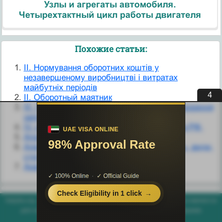
Узлы и агрегаты автомобиля.
Четырехтактный цикл работы двигателя
Похожие статьи:
II. Нормування оборотних коштів у
незавершеному виробництві і витратах
майбутніх періодів
3
II. Оборотный маятник
III. Нормування оборотних коштів для створення
запасів готової продукції
IV. издаетуказы по вопросам гражданства РФ.
Аграрный вопрос
Адміністративні правовідносини: сутність, види,
структура.
Анализ и оценка оборотного капитала
helpiks.org - Хелпикс.Орг - 2014-2026 год. Материал сайта представляется
для ознакомительного и учебного использования. |
Поддержка
Генерация страницы за: 0.004 сек.