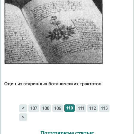
Один из старинных ботанических трактатов
110
<
107
108
109
111
112
113
>
Популярные статьи: