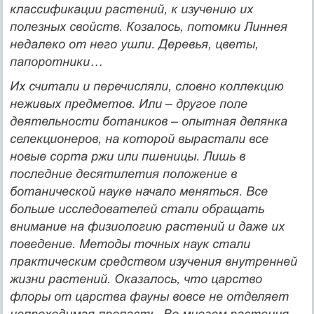
классификации растений, к изучению их
полезных свойств. Козалось, потомки Линнея
недалеко от него ушли. Деревья, цветы,
папоротники…
Их считали и перечисляли, словно коллекцию
неживых предметов. Или
–
другое поле
деятельности ботаников
–
опытная делянка
селекционеров, на которой вырастали все
новые сорта ржи или пшеницы. Лишь в
последние десятилетия положение в
ботанической науке начало меняться. Все
больше исследователей стали обращать
внимание на физиологию растений и даже их
поведение. Методы точных наук стали
практическим средством изучения внутренней
жизни растений. Оказалось, что царство
флоры от царства фауны вовсе не отделяет
непроходимая пропасть. Во многом растения