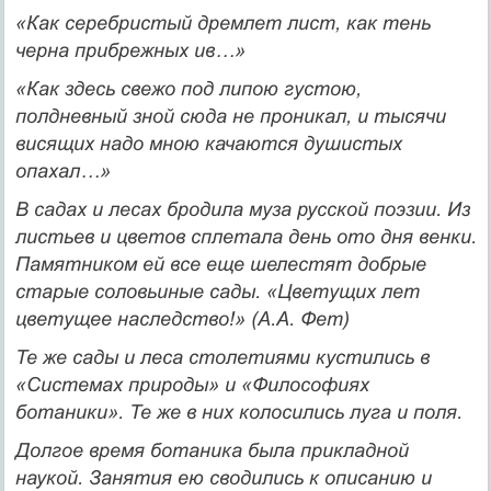
«Как серебристый дремлет лист, как тень
черна прибрежных ив…»
«Как здесь свежо под липою густою,
полдневный зной сюда не проникал, и тысячи
висящих надо мною качаются душистых
опахал…»
В садах и лесах бродила муза русской поэзии. Из
листьев и цветов сплетала день ото дня венки.
Памятником ей все еще шелестят добрые
старые соловьиные сады. «Цветущих лет
цветущее наследство!» (А.А. Фет)
Те же сады и леса столетиями кустились в
«Системах природы» и «Философиях
ботаники». Те же в них колосились луга и поля.
Долгое время ботаника была прикладной
наукой. Занятия ею сводились к описанию и