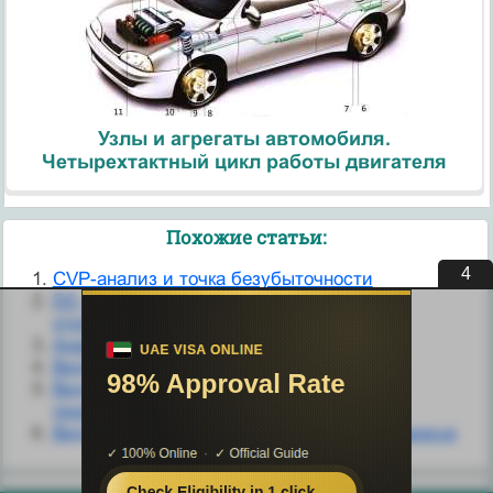
Узлы и агрегаты автомобиля.
Четырехтактный цикл работы двигателя
Похожие статьи:
3
CVP-анализ и точка безубыточности
D2 – степени точности 2, 3 ; основные
отклонения n, p ,r
Анализ безубыточности
Виды сердечной недостаточности
Виды сердечной недостаточности по
происхождению
Виды сердечной недостаточности. 1 страница