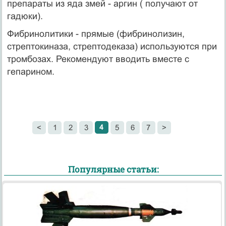
препараты из яда змей - аргин ( получают от
гадюки).
Фибринолитики - прямые (фибринолизин,
стрептокиназа, стрептодеказа) используются при
тромбозах. Рекомендуют вводить вместе с
гепарином.
4
<
1
2
3
5
6
7
>
Популярные статьи: