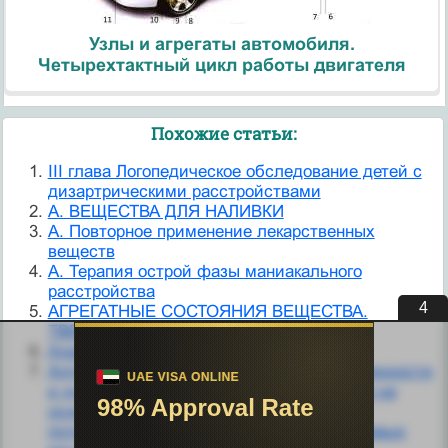
Узлы и агрегаты автомобиля.
Четырехтактный цикл работы двигателя
Похожие статьи:
III глава Логопедическое обследование детей с
дизартрическими расстройствами
А. ВЕЩЕСТВА ДЛЯ НАЛИВКИ
А. Повторное применение лекарственных
веществ
А. Терапия острой фазы маниакального
расстройства
3
АГРЕГАТНЫЕ СОСТОЯНИЯ ВЕЩЕСТВА.
ТВЕРДОЕ ТЕЛО. ХИМИЧЕСКАЯ СВЯЗЬ.
Адреномиметические вещества.
Алгоритм обоснования энергетической ценности
и нутриентного состава рациона питания на
основе определения физиологической
потребности организма в энергии и пищевых