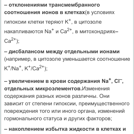
– отклонениями трансмембранного
соотношения ионов в клетках
(в условиях
+
гипоксии клетки теряют K
, в цитозоле
+
2+
накапливаются Na
и Ca
, в митохондриях
–
2+
Ca
);
– дисбалансом между отдельными ионами
(например, в цитозоле уменьшается соотношение
+
+
+
2+
K
/Na
, K
/Ca
);
+
–
– увеличением в крови содержания Na
, Cl
,
отдельных микроэлементов.
Изменения
содержания разных ионов различны. Они
зависит от степени гипоксии, преимущественного
повреждения того или иного органа, изменений
гормонального статуса и других факторов;
– накоплением избытка жидкости в клетках и