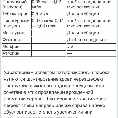
Панкуроний
0,08 мг/кг 0,02
» » Для поддержания
(павулон)
мг/кг
мио релаксации
Тубокурарин
0,5 мг/кг
Для интубации
Пипекуроний
0,075 мг/кг 0,07
» » Для поддержания
(ардуан)
—0,08 мг/кг
миорел аксации
Метокурин
Для интубации
Фентанил
Дробное введение
Морфин
» »
Атропин
—
Характерным аспектом патофизиологии порока
являются шунтирование крови через дефект,
обструкция выходного отдела желудочка или
сочетание этих проявлений врожденной
аномалии сердца. Шунтирование крови через
дефект слева направо или же справа налево
обусловливает степень увеличения или