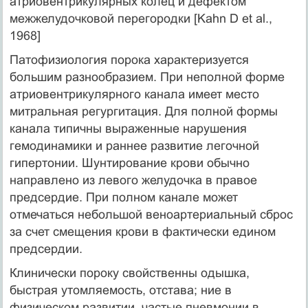
атриовентрикулярных колец и дефектом
межжелудочковой перегородки [Kahn D et al.,
1968]
Патофизиология порока характеризуется
большим разнообразием. При неполной форме
атриовентрикулярного канала имеет место
митральная регургитация. Для полной формы
канала типичны выраженные нарушения
гемодинамики и раннее развитие легочной
гипертонии. Шунтирование крови обычно
направлено из левого желудочка в правое
предсердие. При полном канале может
отмечаться небольшой веноартериальный сброс
за счет смещения крови в фактически едином
предсердии.
Клинически пороку свойственны одышка,
быстрая утомляемость, отстава; ние в
физическом развитии, частые пневмонии в