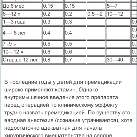
До 6 мес
0,15
0,15
5—7
—
6—12 »
0,2
0,2
0,5—2
10—12
—
1—3 года
0,3
0,3
0
0
4 — 6 лет
0,4
0,4
0
7 -9 »
0,5
0,5
0
10—12 »
0,6
0,6
0
Старше 12 лет
0,8
0,7
30—40
0
В последние годы у детей для премедикации
широко применяют кетамин. Однако
внутримышечное введение этого препарата
перед операцией по клиническому эффекту
трудно назвать премедикацией. По существу это
вводная анестезия (сознание утрачивается), хотя
недостаточно адекватная для начала
хирургического вмешательства на сердце.