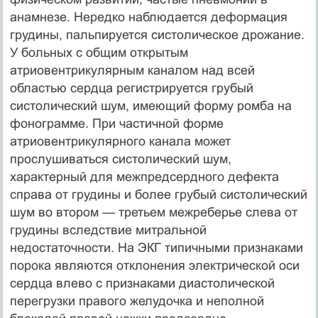
анамнезе. Нередко наблюдается деформация
грудины, пальпируется систолическое дрожание.
У больных с общим открытым
атриовентрикулярным каналом над всей
областью сердца регистрируется грубый
систолический шум, имеющий форму ромба на
фонограмме. При частичной форме
атриовентрикулярного канала может
прослушиваться систолический шум,
характерный для межпредсердного дефекта
справа от грудины и более грубый систолический
шум во втором — третьем межреберье слева от
грудины вследствие митральной
недостаточности. На ЭКГ типичными признаками
порока являются отклонения электрической оси
сердца влево с признаками диастолической
перегрузки правого желудочка и неполной