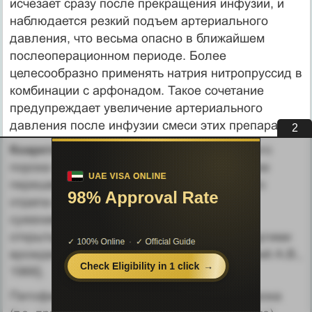
исчезает сразу после прекращения инфузии, и
наблюдается резкий подъем артериального
давления, что весьма опасно в ближайшем
послеоперационном периоде. Более
целесообразно применять натрия нитропруссид в
комбинации с арфонадом. Такое сочетание
предупреждает увеличение артериального
давления после инфузии смеси этих препаратов.
1
Коарктация аорты.
Аматомически для этого
порока типично сужение аорты в области ее
перешейка, на границе дуги и нисходящего
отдела аорты. Различают изолированное
сужение перешейка аорты в сочетании с
открытым протоком либо в сочетании с другими
врожденными пороками сердца [Покровский А.В.,
1966].
Патофизиологический «взрослый» тип порока