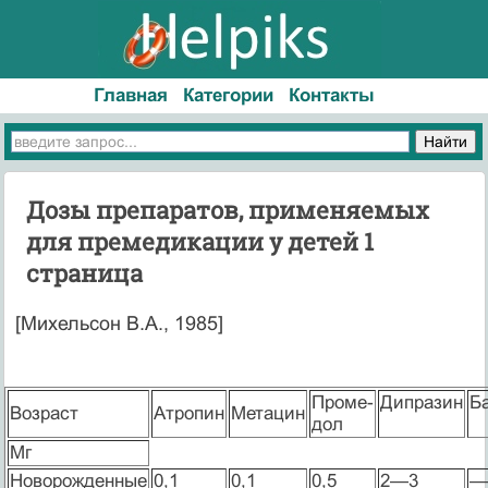
Главная
Категории
Контакты
Дозы препаратов, применяемых
для премедикации у детей 1
страница
[Михельсон В.А., 1985]
Проме-
Дипразин
Б
Возраст
Атропин
Метацин
дол
Мг
Новорожденные
0,1
0,1
0,5
2—3
—