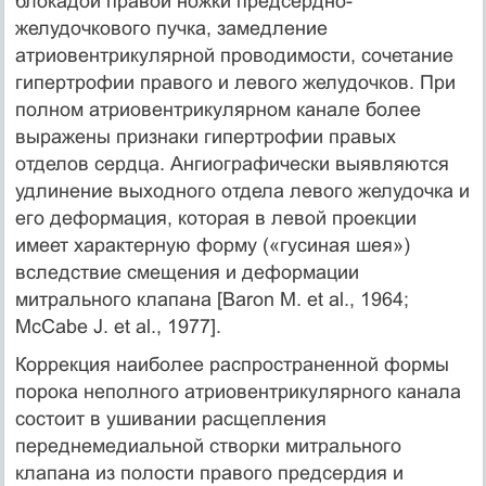
блокадой правой ножки предсердно-
желудочкового пучка, замедление
атриовентрикулярной проводимости, сочетание
гипертрофии правого и левого желудочков. При
полном атриовентрикулярном канале более
выражены признаки гипертрофии правых
отделов сердца. Ангиографически выявляются
удлинение выходного отдела левого желудочка и
его деформация, которая в левой проекции
имеет характерную форму («гусиная шея»)
вследствие смещения и деформации
митрального клапана [Baron M. et al., 1964;
McCabe J. et al., 1977].
Коррекция наиболее распространенной формы
порока неполного атриовентрикулярного канала
состоит в ушивании расщепления
переднемедиальной створки митрального
клапана из полости правого предсердия и