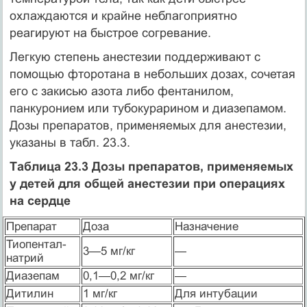
охлаждаются и крайне неблагоприятно
реагируют на быстрое согревание.
Легкую степень анестезии поддерживают с
помощью фторотана в небольших дозах, сочетая
его с закисью азота либо фентанилом,
панкуронием или тубокурарином и диазепамом.
Дозы препаратов, применяемых для анестезии,
указаны в табл. 23.3.
Таблица 23.3 Дозы препаратов, применяемых
у детей для общей анестезии при операциях
на сердце
Препарат
Доза
Назначение
Тиопентал-
3—5 мг/кг
—
натрий
Диазепам
0,1—0,2 мг/кг
—
Дитилин
1 мг/кг
Для интубации