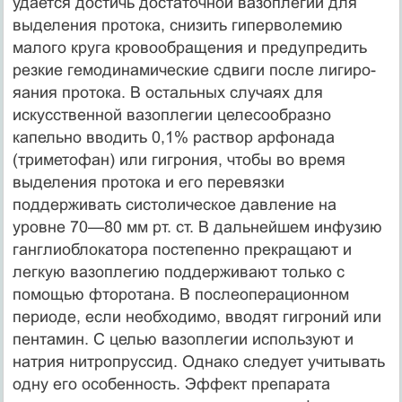
удается достичь достаточной вазоплегии для
выделения протока, снизить гиперволемию
малого круга кровообращения и предупредить
резкие гемодинамические сдвиги после лигиро-
яания протока. В остальных случаях для
искусственной вазоплегии целесообразно
капельно вводить 0,1% раствор арфонада
(триметофан) или гигрония, чтобы во время
выделения протока и его перевязки
поддерживать систолическое давление на
уровне 70—80 мм рт. ст. В дальнейшем инфузию
ганглиоблокатора постепенно прекращают и
легкую вазоплегию поддерживают только с
помощью фторотана. В послеоперационном
периоде, если необходимо, вводят гигроний или
пентамин. С целью вазоплегии используют и
натрия нитропруссид. Однако следует учитывать
одну его особенность. Эффект препарата