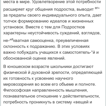
места в мире. Удовлетворение этой потребности
ег
расширяет круг общения подростка, выводит
°
за пределы своего индивидуального опыта, дает
толчок фор­мированию идеалов и жизненных
установок. Вместе с тем для Подростков
характерны неустойчивость суждений, взглядов,
е
не-^
кватная самооценка, преувеличенная
склонность к подража­нию. В этих условиях
важно побуждать учащихся к самостоятель-°й и
обоснованной оценке явлений.
В юношеском возрасте школьники достигают
физической й духовной зрелости, определяющей
их готовность к усвоению на­учного
мировоззрения во всем его объеме и полноте.
Философ­ская направленность мышления,
познавательное отношение v действительности,
потребность проникнуть в систему «вещей и