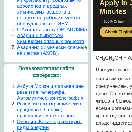
микроклимату, содержанию
аэроионов и вредных
химических веществ в
воздухе на рабочих местах,
оборудованных ПЭВМ
L-Аминокислоты ОРГАНИЗМА
Аварии с выбросом
химически опасных веществ
Аварийно химически опасные
вещества (АХОВ).
CH
CH
OH + А
3
2
Пользователям сайта
Продуктом перв
интересно:
сильным опьяня
соединением, у
Азбука Морзе и дальнейшее
развитие телеграфа.
дело. Он возни
Автоматическая телеграфия
жиров и белков
Развитие фотографических
всеми органами
процессов. Пленка,
крови падает г
проявление и печатание
Энергия. Какие существуют
альдегиддегидр
виды энергии