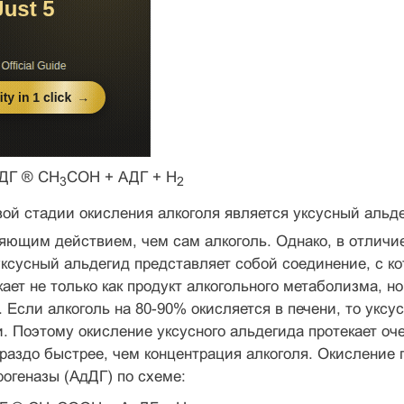
ДГ ® CH
COH + АДГ + H
3
2
ой стадии окисления алкоголя является уксусный альд
ющим действием, чем сам алкоголь. Однако, в отличие
ксусный альдегид представляет собой соединение, с к
кает не только как продукт алкогольного метаболизма, н
. Если алкоголь на 80-90% окисляется в печени, то укс
. Поэтому окисление уксусного альдегида протекает оче
ораздо быстрее, чем концентрация алкоголя. Окисление
огеназы (АдДГ) по схеме: