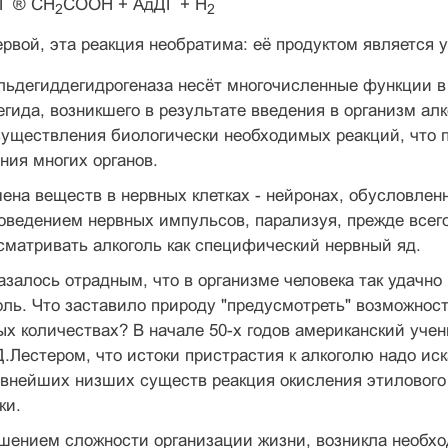
Г ® CH
COOH + АдДГ + H
2
2
ервой, эта реакция необратима: её продуктом является 
льдегиддегидрогеназа несёт многочисленные функции в
егида, возникшего в результате введения в организм алк
существления биологически необходимых реакций, что 
ия многих органов.
на веществ в нервных клетках - нейронах, обусловленн
оведением нервных импульсов, парализуя, прежде всего
сматривать алкоголь как специфический нервный яд.
азалось отрадным, что в организме человека так удачн
оль. Что заставило природу "предусмотреть" возможност
ых количествах? В начале 50-х годов американский уче
.Лестером, что истоки пристрастия к алкоголю надо иск
внейших низших существ реакция окисления этилового 
ки.
ышением сложности организации жизни, возникла необх