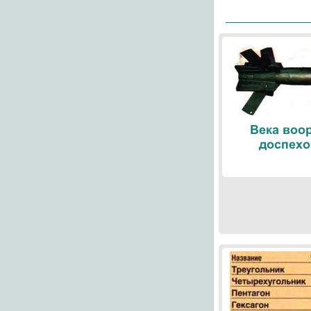
Века воо
доспехо