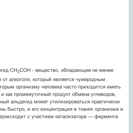
егид CH
COH - вещество, обладающее не менее
3
 от алкоголя, который является чужеродным
оторым организму человека часто приходится иметь
о и как промежуточный продукт обмена углеводов,
усный альдегид может утилизироваться практически
нь быстро, и его концентрация в тканях организма и
 происходит с участием катализатора — фермента