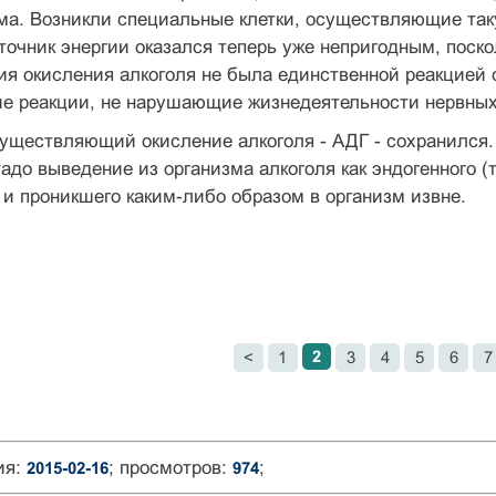
ма. Возникли специальные клетки, осуществляющие таку
сточник энергии оказался теперь уже непригодным, поск
ия окисления алкоголя не была единственной реакцией с
е реакции, не нарушающие жизнедеятельности нервных 
уществляющий окисление алкоголя - АДГ - сохранился.
адо выведение из организма алкоголя как эндогенного (
к и проникшего каким-либо образом в организм извне.
2
<
1
3
4
5
6
7
ия:
; просмотров:
;
2015-02-16
974