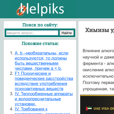
Поиск по сайту:
Химизм у
Похожие статьи:
Влияние алкого
A, b –необязательны, если
научной и даже
используются, то должны
быть вещественными
фермента - алк
числами, причем a < b.
окисление алко
F1 Психические и
исключительно 
поведенческие расстройства
Поэтому первая
вследствие употребления
психоактивных веществ
упрощенная, та
IV. Теплообменные аппараты
и водоопреснительные
установки.
IV. Требования к