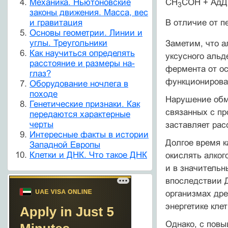
CH
COH + АдД
Механика. Ньютоновские
3
законы движения. Масса, вес
В отличие от п
и гравитация
Основы геометрии. Линии и
углы. Треугольники
Заметим, что а
Как научиться определять
уксусного альд
расстояние и размеры на-
фермента от о
глаз?
функционирован
Оборудование ночлега в
походе
Нарушение обме
Генетические признаки. Как
связанных с пр
передаются характерные
черты
заставляет рас
Интересные факты в истории
Долгое время к
Западной Европы
Клетки и ДНК. Что такое ДНК
окислять алког
и в значительн
впоследствии Д
организмах дре
энергетике клет
Однако, с пов