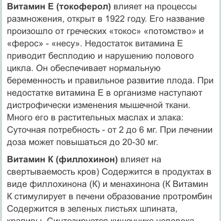
Витамин Е (токоферол)
влияет на процессы
размножения, открыт в 1922 году. Его название
произошло от греческих «токос» «потомство» и
«ферос» - «несу». Недостаток витамина Е
приводит бесплодию и нарушению полового
цикла. Он обеспечивает нормальную
беременность и правильное развитие плода. При
недостатке витамина Е в организме наступают
дистрофически изменения мышечной ткани.
Много его в растительных маслах и злака:
Суточная потребность - от 2 до 6 мг. При лечении
доза может повышаться до 20-30 мг.
Витамин К (филлохинон)
влияет на
свертываемость кров) Содержится в продуктах в
виде филлохинона (К) и менахинона (К Витамин
К стимулирует в печени образование протромбин
Содержится в зеленых листьях шпината,
крапивы. Синтезируется кишечнике человека.