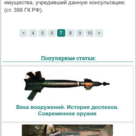
имущества, учредивший данную консультацию
(ст. 399 ГК РФ).
7
<
4
5
6
8
9
10
>
Популярные статьи:
Века вооружений. История доспехов.
Современное оружие