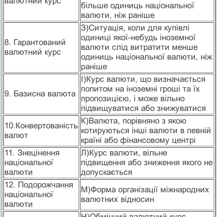
валютний курс
більше одиниць національної
валюти, ніж раніше
З)Ситуація, коли для купівлі
одиниці якої-небудь іноземної
8. Гарантований
валюти слід витратити менше
валютний курс
одиниць національної валюти, ніж
раніше
І)Курс валюти, що визначається
попитом на іноземні гроші та їх
9. Базисна валюта
пропозицією, і може вільно
підвищуватися або знижуватися
К)Валюта, порівняно з якою
10.Конвертованість
котируються інші валюти в певній
валют
країні або фінансовому центрі
11. Знецінення
Л)Курс валюти, вільне
національної
підвищення або зниження якого не
валюти
допускається
12. Подорожчання
М)Форма організації міжнародних
національної
валютних відносин
валюти
Н)Обмінний валютний курс,