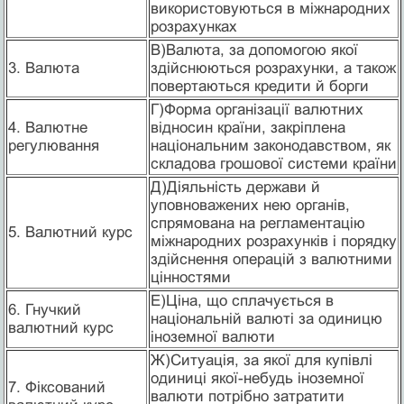
використовуються в міжнародних
розрахунках
В)Валюта, за допомогою якої
3. Валюта
здійснюються розрахунки, а також
повертаються кредити й борги
Г)Форма організації валютних
4. Валютне
відносин країни, закріплена
регулювання
національним законодавством, як
складова грошової системи країни
Д)Діяльність держави й
уповноважених нею органів,
спрямована на регламентацію
5. Валютний курс
міжнародних розрахунків і порядку
здійснення операцій з валютними
цінностями
Е)Ціна, що сплачується в
6. Гнучкий
національній валюті за одиницю
валютний курс
іноземної валюти
Ж)Ситуація, за якої для купівлі
одиниці якої-небудь іноземної
7. Фіксований
валюти потрібно затратити