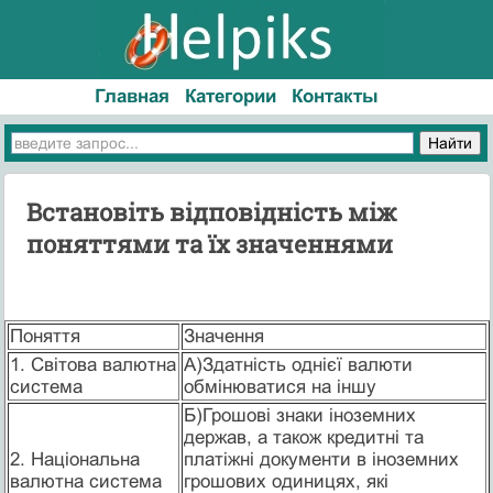
Главная
Категории
Контакты
Встановіть відповідність між
поняттями та їх значеннями
Поняття
Значення
1. Світова валютна
А)Здатність однієї валюти
система
обмінюватися на іншу
Б)Грошові знаки іноземних
держав, а також кредитні та
2. Національна
платіжні документи в іноземних
валютна система
грошових одиницях, які