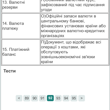
13. Валютні
зафіксований під час підписання
резерви
угоди
О)Офіційні запаси валюти в
центральному банкові,
14. Валюта
фінансових установах країни або
платежу
міжнародних валютно-кредитних
організаціях
П)Документ, що відображає всі
операції з коштами, які
15. Платіжний
обслуговують
баланс
зовнішньоекономічні зв'язки
країни
Тести
92
<
89
90
91
93
94
95
>