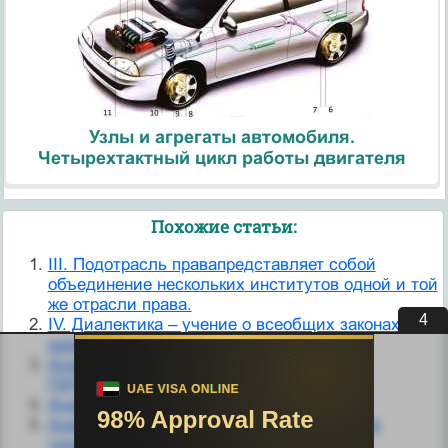
Узлы и агрегаты автомобиля.
Четырехтактный цикл работы двигателя
Похожие статьи:
III. Подотрасль правапредставляет собой
объединение нескольких институтов одной и той
же отрасли права.
3
IV. Диалектика – учение о всеобщих законах
развития
Александрова М. Д. О ЗАКОНАХ
ГЕРОНТОГЕНЕЗА
Анализ действия закона конкуренции
Аналитическое выражение первого закона
термодинамики. Энтальпия. Энтропия.