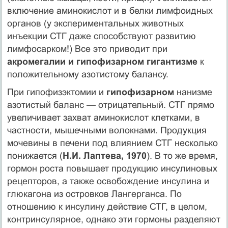
включение аминокислот и в белки лимфоидных
органов (у экспериментальных животных
инъекции СТГ даже способствуют развитию
лимфосарком!) Все это приводит при
акромегалии и гипофизарном гигантизме
к
положительному азотистому балансу.
При гипофизэктомии и
гипофизарном
нанизме
азотистый баланс — отрицательный. СТГ прямо
увеличивает захват аминокислот клетками, в
частности, мышечными волокнами. Продукция
мочевины в печени под влиянием СТГ несколько
понижается (
Н.И. Лаптева, 1970
). В то же время,
гормон роста повышает продукцию инсулиновых
рецепторов, а также освобождение инсулина и
глюкагона из островков Лангерганса. По
отношению к инсулину действие СТГ, в целом,
контринсулярное, однако эти гормоны разделяют