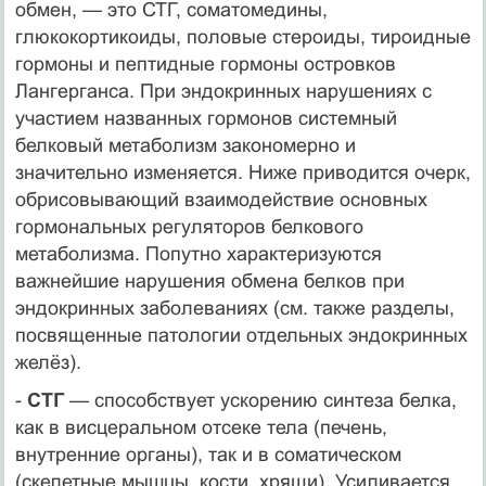
обмен, — это СТГ, соматомедины,
глюкокортикоиды, половые стероиды, тироидные
гормоны и пептидные гормоны островков
Лангерганса. При эндокринных нарушениях с
участием названных гормонов системный
белковый метаболизм закономерно и
значительно изменяется. Ниже приводится очерк,
обрисовывающий взаимодействие основных
гормональных регуляторов белкового
метаболизма. Попутно характеризуются
важнейшие нарушения обмена белков при
эндокринных заболеваниях (см. также разделы,
посвященные патологии отдельных эндокринных
желёз).
-
СТГ
— способствует ускорению синтеза белка,
как в висцеральном отсеке тела (печень,
внутренние органы), так и в соматическом
(скелетные мышцы, кости, хрящи). Усиливается