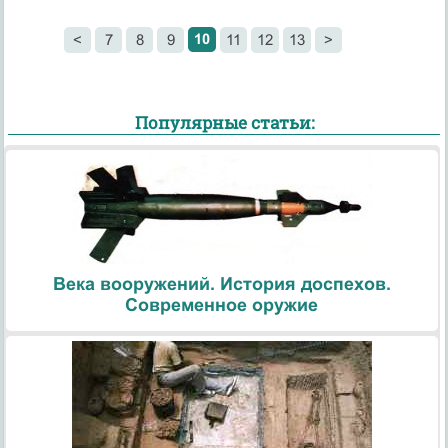
10
<
7
8
9
11
12
13
>
Популярные статьи:
Века вооружений. История доспехов.
Современное оружие