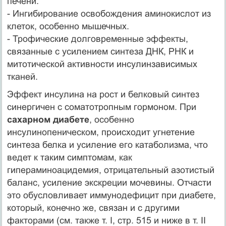
печени.
- Ингибирование освобождения аминокислот из
клеток, особенно мышечных.
- Трофические долговременные эффекты,
связанные с усилением синтеза ДНК, РНК и
митотической активности инсулинзависимых
тканей.
Эффект инсулина на рост и белковый синтез
синергичен с соматотропным гормоном. При
сахарном диабете
, особенно
инсулинопеническом, происходит угнетение
синтеза белка и усиление его катаболизма, что
ведет к таким симптомам, как
гипераминоацидемия, отрицательный азотистый
баланс, усиление экскреции мочевины. Отчасти
это обусловливает иммунодефицит при диабете,
который, конечно же, связан и с другими
факторами (см. также т. I, стр. 515 и ниже в т. II