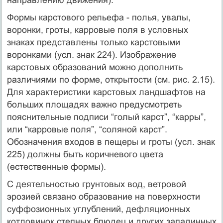
направлению движения).
Формы карстового рельефа - полья, увалы,
воронки, гроты, карровые поля в условных
знаках представлены только карстовыми
воронками (усл. знак 224). Изображение
карстовых образований можно дополнить
различиями по форме, открытости (см. рис. 2.15).
Для характеристики карстовых ландшафтов на
больших площадях важно предусмотреть
пояснительные подписи “голый карст”, “карры”,
или “карровые поля”, “соляной карст”.
Обозначения входов в пещеры и гроты (усл. знак
225) должны быть коричневого цвета
(естественные формы).
С деятельностью грунтовых вод, ветровой
эрозией связано образование на поверхности
суффозионных углублений, дефляционных
котловинок степных блюдец и других западинных