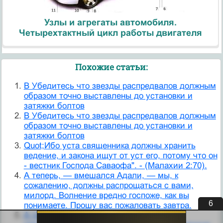
Узлы и агрегаты автомобиля.
Четырехтактный цикл работы двигателя
Похожие статьи:
B Убедитесь что звезды распредвалов должным
образом точно выставлены до установки и
затяжки болтов
B Убедитесь что звезды распредвалов должным
образом точно выставлены до установки и
затяжки болтов
Quot;Ибо уста священника должны хранить
ведение, и закона ищут от уст его, потому что он
- вестник Господа Саваофа". - (Малахии 2:70).
А теперь, — вмешался Адали, — мы, к
сожалению, должны распрощаться с вами,
милорд. Волнение вредно госпоже, как вы
5
понимаете. Прошу вас пожаловать завтра.
А теперь, — провозгласил отец Мартин,