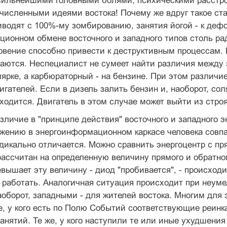
 сильнейшими головными болями, психическими расстр
численными идеями востока! Почему же вдруг такое ст
водят с 100%-му зомбированию, занятия йогой - к дефо
ионном обмене восточного и западного типов столь рад
овение способно привести к деструктивным процессам
аются. Неспециалист не сумеет найти различия между
лярке, а карбюраторный - на бензине. При этом различие
игателей. Если в дизель залить бензин и, наоборот, со
ходится. Двигатель в этом случае может выйти из строя
зличие в "принципе действия" восточного и западного 
ожению в энергоинформационном каркасе человека совп
дикально отличается. Можно сравнить энергоцентр с пр
ассчитан на определенную величину прямого и обратно
вышает эту величину - диод "пробивается", - происход
 работать. Аналогичная ситуация происходит при неум
аоборот, западными - для жителей востока. Многим для 
те, у кого есть по Полю Событий соответствующие реин
анятий. Те же, у кого наступили те или иные ухудшения