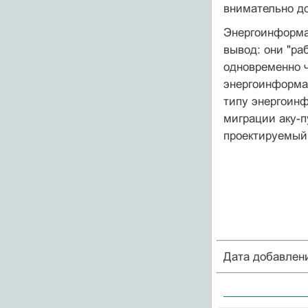
внимательно до
Энергоинформа
вывод: они "ра
одновременно ч
энергоинформа
типу энергоин
миграции аку-п
проектируемый 
Дата добавлен