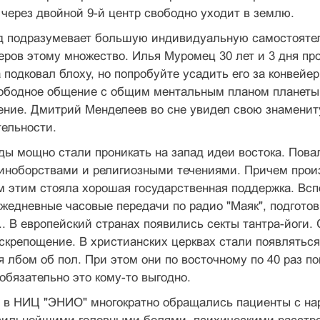
 через двойной 9-й центр свободно уходит в землю.
д подразумевает большую индивидуальную самостоятель
еров этому множество. Илья Муромец 30 лет и 3 дня пр
 подковал блоху, но попробуйте усадить его за конвейер
ободное общение с общим ментальным планом планеты
ение. Дмитрий Менделеев во сне увидел свою знамениту
ельности.
ды мощно стали проникать на запад идеи востока. Пова
иноборствами и религиозными течениями. Причем произ
м этим стояла хорошая государственная поддержка. Вс
жедневные часовые передачи по радио "Маяк", подготов
.. В европейский странах появились секты тантра-йоги.
скрепощение. В христианских церквах стали появляться
я лбом об пол. При этом они по восточному по 40 раз по
 обязательно это кому-то выгодно.
ы в НИЦ "ЭНИО" многократно обращались пациенты с на