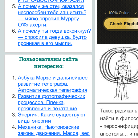
И ЮГО-ВОСТОЧНОЙ АЗИИ
А почему же отец оказался
неспособен тебя защитить?
— мягко спросил Мурроу
О'Флахерти.
А почему ты тогда вскрикнул?
— спросила девушка, будто
проникая в его мысли.
Пользователям сайта
интересно:
Азбука Морзе и дальнейшее
развитие телеграфа.
Автоматическая телеграфия
Развитие фотографических
процессов. Пленка,
проявление и печатание
Такое радикаль
Энергия. Какие существуют
найти в филосо
виды энергии
- персонифици
Механика. Ньютоновские
законы движения. Масса, вес
апостолы... и 