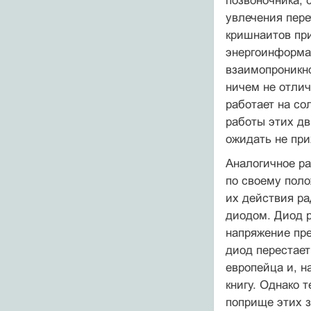
позвоночника,
увлечения пере
кришнаитов при
энергоинформац
взаимопроникн
ничем не отлич
работает на со
работы этих дв
ожидать не при
Аналогичное ра
по своему пол
их действия ра
диодом. Диод р
напряжение пре
диод перестает
европейца и, н
книгу. Однако 
поприще этих з