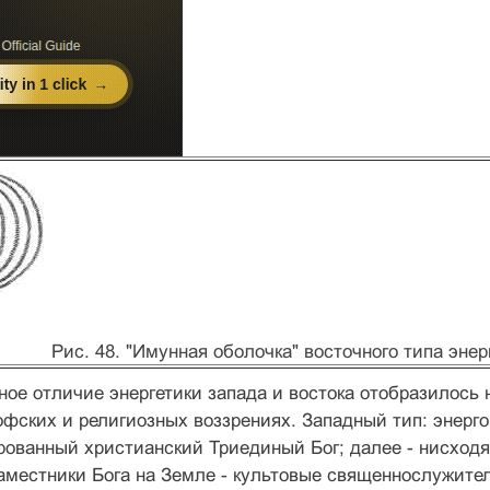
Рис. 48. "Имунная оболочка" восточного типа энер
ное отличие энергетики запада и востока отобразилось
фских и религиозных воззрениях. Западный тип: энерг
рованный христианский Триединый Бог; далее - нисход
наместники Бога на Земле - культовые священнослужите