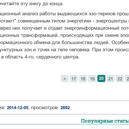
читайте эту книгу до конца.
ционный анализ работы выдающихся эзо-териков прош
ботают" совмещенным типом энергетики - энергоцентры 
ерез них получает и отдает энергоинформационный пот
ционных трансформаций, происходящих при смене эпох
формационного обмена для большинства людей. Особенн
унктурных зон и точек на теле человека. При этом прои
в область 4-го, сердечного центра.
20
<
17
18
19
21
22
2
ия:
; просмотров:
;
2014-12-05
2692
Популярные стать