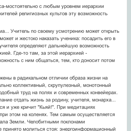
я са-мостоятельно с любым уровнем иерархии
ителей религиозных культов эту возможность
ама... Учитель по своему усмотрению может открыть
жет и жестоко наказать ученика: посадить его в
о учителя определяют дальнейшую возможность
ией. Где-то там, за этой иерархией -
ожность с ним общаться, тем, кто доносит потом
жены в радикальном отличии образа жизни на
ально коллективный, скрупулезный, монотонный
одобный труд на полях и современных конвейерах.
ние отдать жизнь за родину, учителя, монарха...
я и уже кричит "Кьяй!". При медитациях
я при этом на коленях. Тем самым осуществляется
анала Земли. Челобитными поклонами
тве принято молиться стоя: энергоинформационный