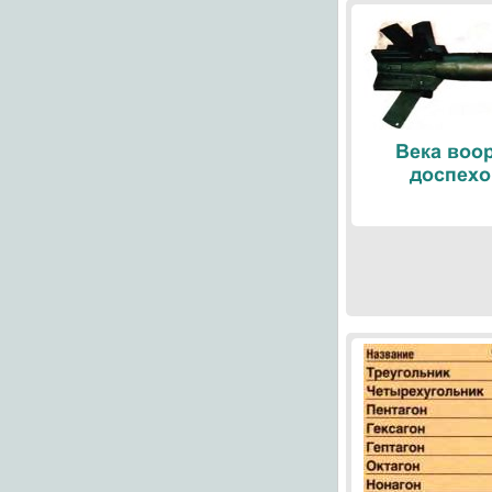
Века воо
доспехо