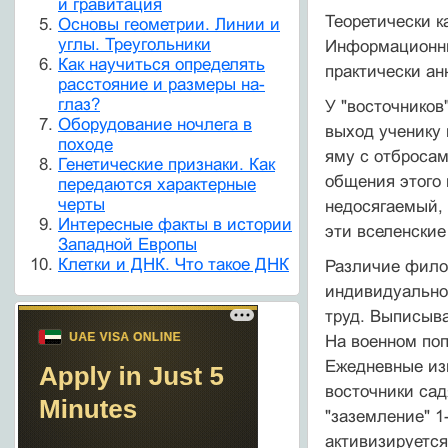
и гравитация
Теоретически к
Основы геометрии. Линии и
углы. Треугольники
Информационны
Как научиться определять
практически ан
расстояние и размеры на-
глаз?
У "восточников
Оборудование ночлега в
выход ученику 
походе
яму с отбросам
Генетические признаки. Как
общения этого 
передаются характерные
черты
недосягаемый, 
Интересные факты в истории
эти вселенские
Западной Европы
Клетки и ДНК. Что такое ДНК
Различие филос
индивидуально
труд. Выписыва
На военном поп
Ежедневные изн
восточники сад
"заземление" 1
активизируется