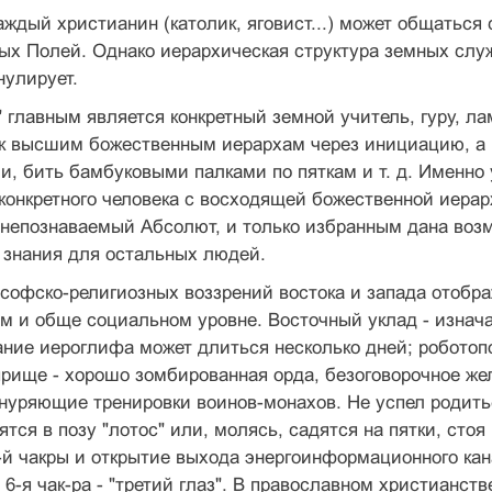
аждый христианин (католик, яговист...) может общатьс
х Полей. Однако иерархическая структура земных служ
нулирует.
" главным является конкретный земной учитель, гуру, л
к высшим божественным иерархам через инициацию, а мо
и, бить бамбуковыми палками по пяткам и т. д. Именн
конкретного человека с восходящей божественной иерарх
непознаваемый Абсолют, и только избранным дана возм
 знания для остальных людей.
офско-религиозных воззрений востока и запада отобра
м и обще социальном уровне. Восточный уклад - изнач
ние иероглифа может длиться несколько дней; роботоп
рище - хорошо зомбированная орда, безоговорочное жела
уряющие тренировки воинов-монахов. Не успел родитьс
ятся в позу "лотос" или, молясь, садятся на пятки, сто
-й чакры и открытие выхода энергоинформационного к
 6-я чак-ра - "третий глаз". В православном христианс