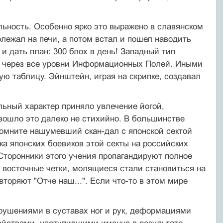
ность. Особенно ярко это выражено в славянском
олежал на печи, а потом встал и пошел наводить
 и дать план: 300 блох в день! Западный тип
 через все уровни Информационных Полей. Иными
ю таблицу. Эйнштейн, играя на скрипке, создавал
льный характер приняло увлечение йогой,
ошло это далеко не стихийно. В большинстве
помните нашумевший скан-дал с японской сектой
ка японских боевиков этой секты на российских
 Сторонники этого учения пропагандируют полное
 восточные четки, молящиеся стали становиться на
вторяют "Отче наш...". Если что-то в этом мире
рушениями в суставах ног и рук, деформациями