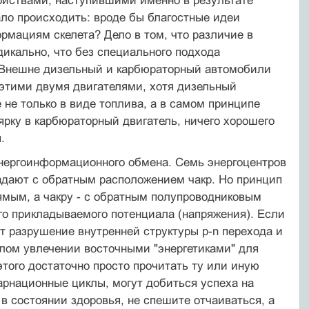
ойствами, наступившими именно в результате
ало происходить: вроде бы благостные идеи
рмациям скелета? Дело в том, что различие в
икально, что без специального подхода
. Внешне дизельный и карбюраторный автомобили
 этими двумя двигателями, хотя дизельный
 не только в виде топлива, а в самом принципе
лярку в карбюраторный двигатель, ничего хорошего
.
энергоинформационного обмена. Семь энергоцентров
адают с обратным расположением чакр. Но принцип
ямым, а чакру - с обратным полупроводниковым
го прикладываемого потенциала (напряжения). Если
ит разрушение внутренней структуры p-n перехода и
елом увлечении восточными "энергетиками" для
этого достаточно просто прочитать ту или иную
карнационные циклы, могут добиться успеха на
 в состоянии здоровья, не спешите отчаиваться, а