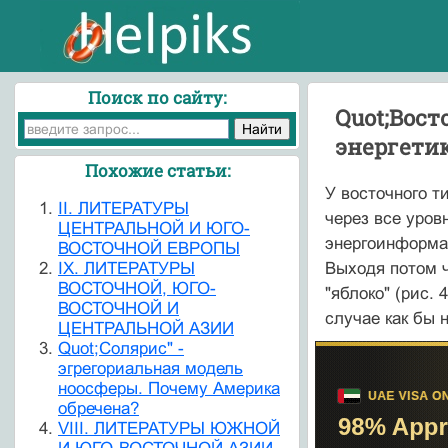
Поиск по сайту:
Quot;Вост
энергети
Похожие статьи:
У восточного т
II. ЛИТЕРАТУРЫ
через все уро
ЦЕНТРАЛЬНОЙ И ЮГО-
энергоинформац
ВОСТОЧНОЙ ЕВРОПЫ
IX. ЛИТЕРАТУРЫ
Выходя потом ч
ВОСТОЧНОЙ, ЮГО-
"яблоко" (рис. 
ВОСТОЧНОЙ И
случае как бы 
ЦЕНТРАЛЬНОЙ АЗИИ
Quot;Солярис" -
эгрегориальная модель
ноосферы. Почему Америка
обречена?
VIII. ЛИТЕРАТУРЫ ЮЖНОЙ