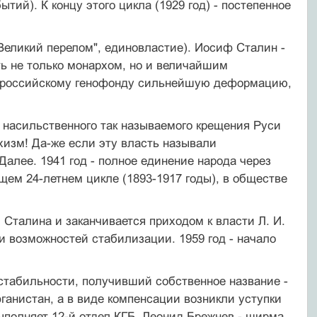
бытий). К концу этого цикла (1929 год) - постепенное
Великий перелом", единовластие). Иосиф Сталин -
ть не только монархом, но и величайшим
ий российскому генофонду сильнейшую деформацию,
е насильственного так называемого крещения Руси
хизм! Да-же если эту власть называли
лее. 1941 год - полное единение народа через
ущем 24-летнем цикле (1893-1917 годы), в обществе
 Сталина и заканчивается приходом к власти Л. И.
и возможностей стабилизации. 1959 год - начало
 стабильности, получивший собственное название -
ганистан, а в виде компенсации возникли уступки
ыполняет 12-й отдел КГБ. Леонид Брежнев - ширма