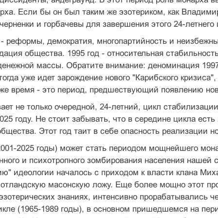
рха. Если бы он был таким же эзотериком, как Владим
черненки и горбачевы для завершения этого 24-летнего 
 - реформы, демократия, многопартийность и неизбежны
дация общества. 1995 год - относительная стабильность,
 денежной массы. Обратите внимание: деноминация 199
 тогда уже идет зарождение нового "Карибского кризиса"
 же время - это период, предшествующий появлению но
вает не только очередной, 24-летний, цикл стабилизаци
025 году. Не стоит забывать, что в середине цикла есть
бщества. Этот год таит в себе опасность реализации н
2001-2025 годы) может стать периодом мощнейшего мон
ного и психотропного зомбирования населения нашей с
ю" идеологии началось с приходом к власти клана Миха
отландскую масонскую ложу. Еще более мощно этот про
эзотерических знаниях, интенсивно прорабатывались че
кле (1965-1989 годы), в основном пришедшемся на пер