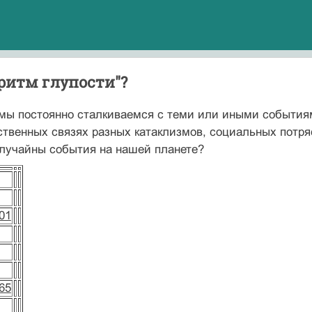
ритм глупости"?
 мы постоянно сталкиваемся с теми или иными события
ственных связях разных катаклизмов, социальных потр
случайны события на нашей планете?
01
65