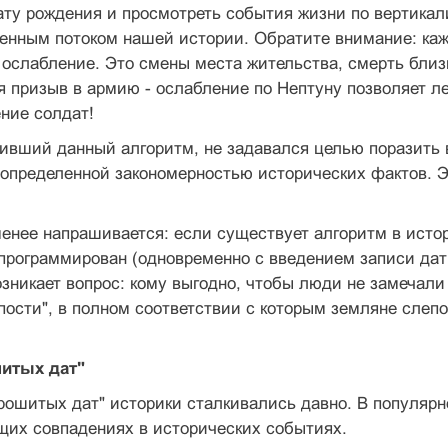
ту рождения и просмотреть события жизни по вертикал
енным потоком нашей истории. Обратите внимание: каж
 ослабление. Это смены места жительства, смерть близк
 призыв в армию - ослабление по Нептуну позволяет л
ние солдат!
живший данный алгоритм, не задавался целью поразить
определенной закономерностью исторических фактов. Эт
енее напрашивается: если существует алгоритм в исто
спрограммирован (одновременно с введением записи да
озникает вопрос: кому выгодно, чтобы люди не замечал
пости", в полном соответствии с которым земляне слеп
итых дат"
рошитых дат" историки сталкивались давно. В популяр
их совпадениях в исторических событиях.