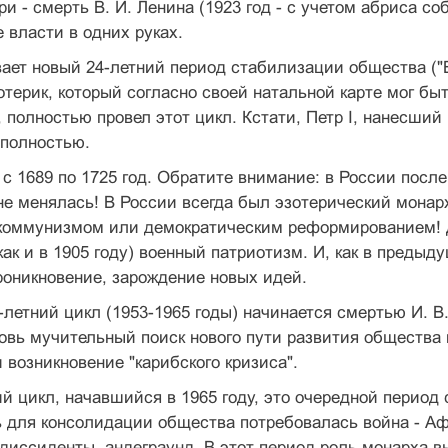
ри - смерть В. И. Ленина (1923 год - с учетом абриса со
 власти в одних руках.
вает новый 24-летний период стабилизации общества ("
ерик, который согласно своей натальной карте мог бы
 полностью провел этот цикл. Кстати, Петр I, нанесш
 полностью.
 с 1689 по 1725 год. Обратите внимание: в России посл
е менялась! В России всегда был эзотерический монар
коммунизмом или демократическим реформированием! Да
ак и в 1905 году) военный патриотизм. И, как в предыд
оникновение, зарождение новых идей.
летний цикл (1953-1965 годы) начинается смертью И. В.
овь мучительный поиск нового пути развития общества 
и возникновение "карибского кризиса".
й цикл, начавшийся в 1965 году, это очередной период
ь для консолидации общества потребовалась война - Аф
диссиденты, андеграунд. В этот период роль монарха в