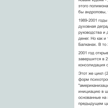
этого полимона
бы андроповы, 
1989-2001 годы
духовная дегра
руководства и
денег. Но как и
Балканах. В то
2001 год откры
завершится в 2
консолидация о
Этот же цикл (
форм психотрон
"американизаци
инициацию в ш
основанные на 
предыдущем ци