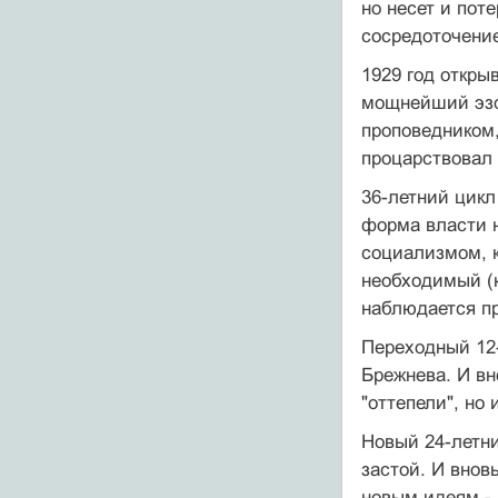
но несет и поте
сосредоточение
1929 год откры
мощнейший эзот
проповедником,
процарствовал
36-летний цикл
форма власти н
социализмом, 
необходимый (к
наблюдается пр
Переходный 12-
Брежнева. И вн
"оттепели", но 
Новый 24-летни
застой. И внов
новым идеям - 