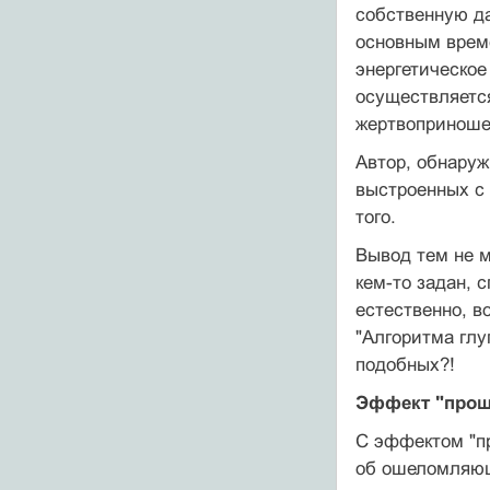
собственную да
основным врем
энергетическое
осуществляется
жертвоприноше
Автор, обнару
выстроенных с 
того.
Вывод тем не м
кем-то задан, 
естественно, в
"Алгоритма глу
подобных?!
Эффект "прош
С эффектом "п
об ошеломляющ