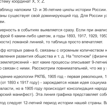
тему координат Х, У, Z.
таблицу наложим 12- и 36-летние циклы истории России
раны существует свой доминирующий год. Для России у
еи.
мерность в событиях выявляется сразу. Если при анал
фрой 6 каким-либо цветом, а годы 1893, 1917, 1929, 1953
ости) ломаной линией, то таблица просто впечатляет.
фр которых равна 6, связаны с огромным количеством 
авления развития общества и т. д. На "плотном" (физич
 землетрясений - вот какие процессы описывает 9-летний
о связан с ними. Рассмотрим повнимательней, что же у 
ождение идеологии РКПБ, 1905 год - первая революция, 1
 (от 1893 к 1917 году) - зарождается новая идея социу
власти, но в 1905 году происходит консолидация народ
рский манифест). Эта линия графика представляет собо
 год следует 12-летний период истории нашей страны. В