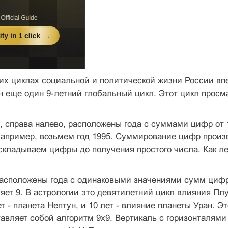
них циклах социальной и политической жизни России вп
 еще один 9-летний глобальный цикл. Этот цикл просм
, справа налево, расположены года с суммами цифр от 
Например, возьмем год 1995. Суммирование цифр произ
 складываем цифры до получения простого числа. Как лег
расположены года с одинаковыми значениями сумм цифр
яет 9. В астрологии это девятилетний цикл влияния П
ет - планета Нептун, и 10 лет - влияние планеты Уран.
авляет собой алгоритм 9х9. Вертикаль с горизонталями 