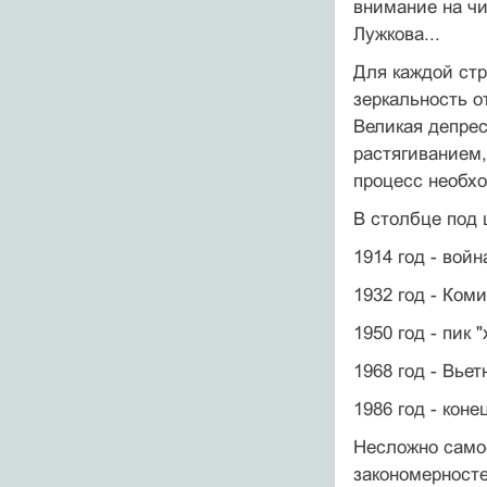
внимание на чи
Лужкова...
Для каждой стр
зеркальность о
Великая депрес
растягиванием,
процесс необхо
В столбце под 
1914 год - войн
1932 год - Ком
1950 год - пик 
1968 год - Вье
1986 год - кон
Несложно самос
закономерносте