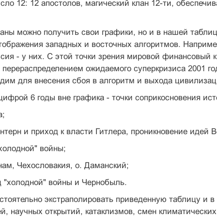
сло 12: 12 апостолов, магический клан 12-ти, обеспеч
аны можно получить свои графики, но и в нашей таблиц
тображения западных и восточных алгоритмов. Например
сия - у них. С этой точки зрения мировой финансовый к
 перераспределением ожидаемого суперкризиса 2001 го
дим для внесения сбоя в алгоритм и выхода цивилизаци
цифрой 6 годы вне графика - точки соприкосновения ист
а;
интерн и приход к власти Гитлера, проникновение идей Во
"холодной" войны;
тнам, Чехословакия, о. Даманский;
ец "холодной" войны и Чернобыль.
тоятельно экстраполировать приведенную таблицу и в 
й, научных открытий, катаклизмов, смен климатических 