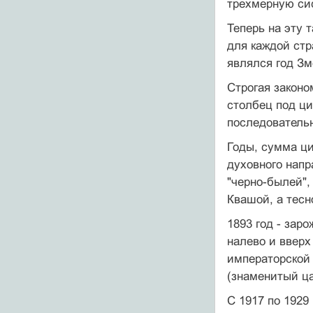
трехмерную сис
Теперь на эту 
для каждой ст
являлся год Зм
Строгая законо
столбец под ци
последовательн
Годы, сумма ци
духовного напр
"черно-былей",
Квашой, а тесн
1893 год - зар
налево и вверх
императорской 
(знаменитый ца
С 1917 по 1929