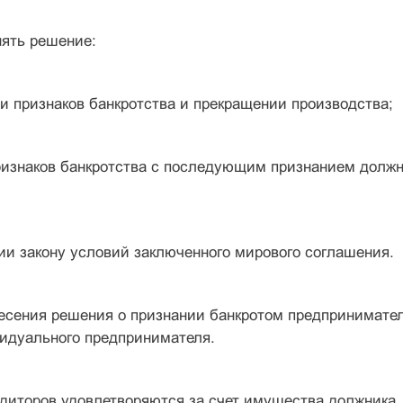
нять решение:
ии признаков банкротства и прекращении производства;
ризнаков банкротства с последующим признанием должни
вии закону условий заключенного мирового соглашения.
сения решения о признании банкротом предприниматель
видуального предпринимателя.
диторов удовлетворяются за счет имущества должника,