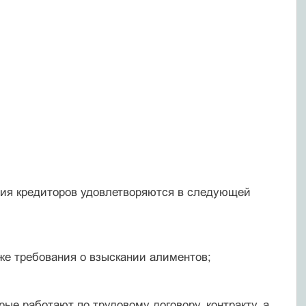
ния кредиторов удовлетворяются в следующей
кже требования о взыскании алиментов;
ые работают по трудовому договору, контракту, а