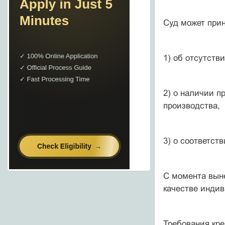
Суд может при
1) об отсутств
2) о наличии п
производства,
3) о соответст
С момента выне
качестве инди
Требования кре