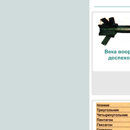
Века воо
доспехо