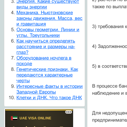
Энергия. Какие существуют
также по выпла
виды энергии
Механика. Ньютоновские
законы движения. Масса, вес
и гравитация
3) требования
Основы геометрии. Линии и
углы. Треугольники
Как научиться определять
4) Задолженно
расстояние и размеры на-
глаз?
Оборудование ночлега в
походе
5) в соответст
Генетические признаки. Как
передаются характерные
черты
В процессе бан
Интересные факты в истории
Западной Европы
наблюдение и 
Клетки и ДНК. Что такое ДНК
Для недопущен
предпринимате