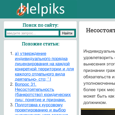
Поиск по сайту:
Несостоя
Похожие статьи:
Индивидуальны
а) утверждение
удовлетворить
индивидуального порядка
лицензирования на каждой
вынесения этог
конкретной территории и для
признании гра
каждого отдельного вида
обязательств и
деятельно- сто; ' I
уполномоченным
Вопрос 31.
Несостоятельность
более трех мес
(банкротство) юридических
может быть как
лиц: понятие и признаки.
должником.
Подготовка к курсовому
проектированию и выбор