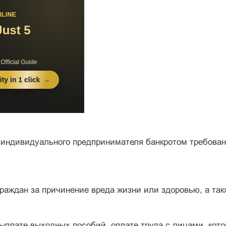
 индивидуального предпринимателя банкротом требова
граждан за причинение вреда жизни или здоровью, а та
выплате выходных пособий, оплате труда с лицами, котор